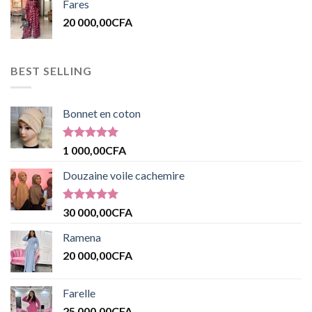
Fares
20 000,00
CFA
BEST SELLING
Bonnet en coton
Note
5.00
1 000,00
CFA
sur 5
Douzaine voile cachemire
Note
5.00
30 000,00
CFA
sur 5
Ramena
20 000,00
CFA
Farelle
25 000,00
CFA