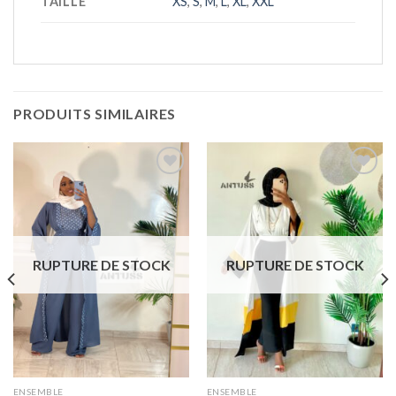
TAILLE
XS
,
S
,
M
,
L
,
XL
,
XXL
PRODUITS SIMILAIRES
Ajouter
Ajouter
à la liste
à la liste
de
de
souhaits
souhaits
RUPTURE DE STOCK
RUPTURE DE STOCK
ENSEMBLE
ENSEMBLE