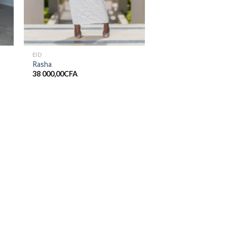
EID
Rasha
38 000,00
CFA