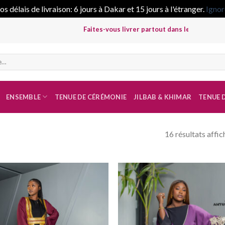
s délais de livraison: 6 jours à Dakar et 15 jours à l'étranger.
Ignor
Faites-vous livrer partout dans le monde avec un délai maxima
ENSEMBLE
TENUE DE CÉRÉMONIE
JILBAB & KHIMAR
TENUE D
16 résultats affic
Ajouter
Ajout
à la liste
à la li
de
de
souhaits
souha