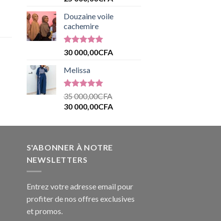
sur 5
Douzaine voile
cachemire
Note
5.00
30 000,00
CFA
sur 5
Melissa
Note
5.00
35 000,00
CFA
sur 5
30 000,00
CFA
S'ABONNER À NOTRE
NEWSLETTERS
Entrez votre adresse email pour
profiter de nos offres exclusives
et promos.