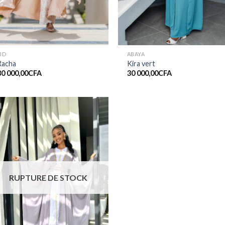
ID
ABAYA
Racha
Kira vert
80 000,00
CFA
30 000,00
CFA
Ajouter
à la liste
de
souhaits
RUPTURE DE STOCK