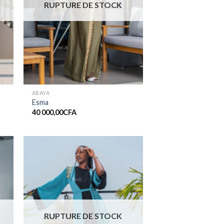
RUPTURE DE STOCK
ABAYA
Esma
40 000,00
CFA
er
Ajouter
ste
à la liste
de
its
souhaits
RUPTURE DE STOCK