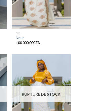
EID
Nour
100 000,00
CFA
er
Ajouter
ste
à la liste
de
its
souhaits
RUPTURE DE STOCK