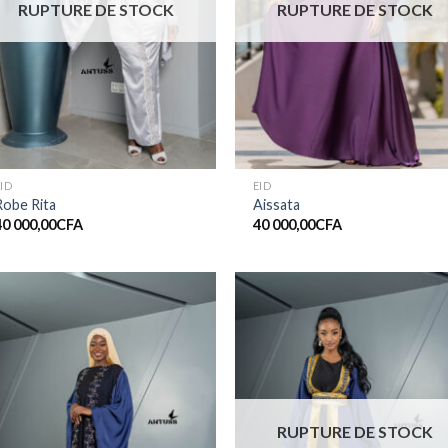
RUPTURE DE STOCK
RUPTURE DE STOCK
ID
EID
Robe Rita
Aissata
40 000,00
CFA
40 000,00
CFA
Ajouter
Ajout
à la liste
à la li
de
de
souhaits
souha
RUPTURE DE STOCK