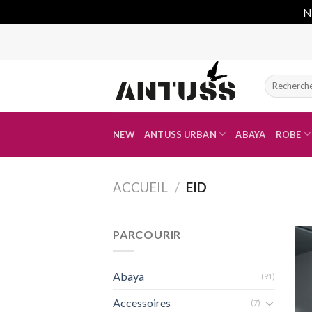
No
Skip
to
content
Recherche
pour :
NEW
ANTUSS URBAN
ABAYA
ROBE
ACCUEIL
/
EID
PARCOURIR
Abaya
(91)
Accessoires
(7)