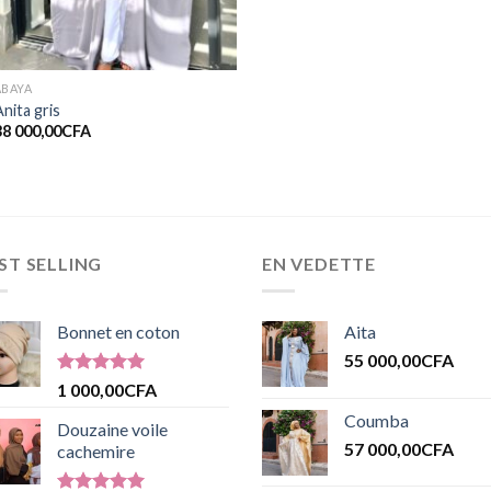
ABAYA
nita gris
38 000,00
CFA
ST SELLING
EN VEDETTE
Bonnet en coton
Aita
55 000,00
CFA
Note
5.00
1 000,00
CFA
sur 5
Coumba
Douzaine voile
57 000,00
CFA
cachemire