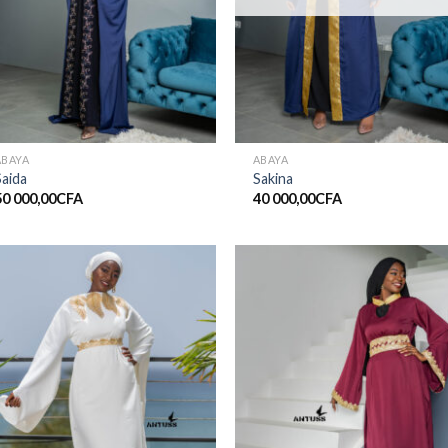
ABAYA
ABAYA
Saida
Sakina
50 000,00
CFA
40 000,00
CFA
Ajouter
Ajout
à la liste
à la li
de
de
souhaits
souha