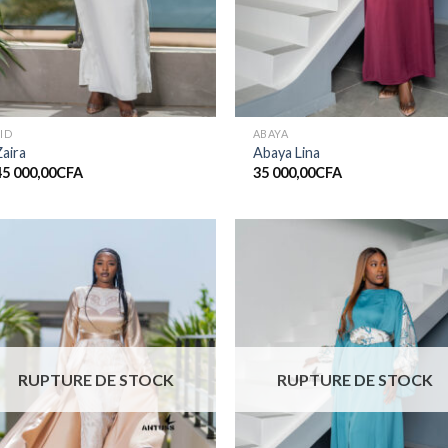
ID
ABAYA
aira
Abaya Lina
45 000,00
CFA
35 000,00
CFA
Ajouter
Ajout
à la liste
à la li
de
de
souhaits
souha
RUPTURE DE STOCK
RUPTURE DE STOCK