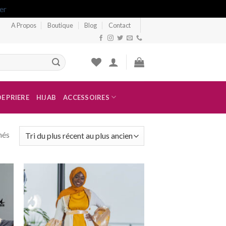
er
A Propos
Boutique
Blog
Contact
l de 6 jours à Dakar et 15 jours à l'étranger
E PRIERE
HIJAB
ACCESSOIRES
hés
er
Ajouter
ste
à la liste
de
its
souhaits