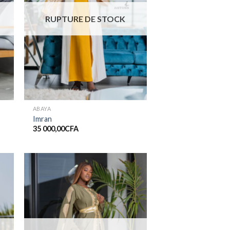
RUPTURE DE STOCK
ABAYA
Imran
35 000,00
CFA
er
Ajouter
ste
à la liste
de
its
souhaits