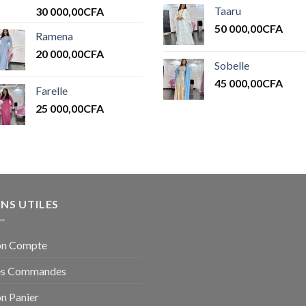
Note
5.00
Taaru
30 000,00
CFA
sur 5
50 000,00
CFA
Ramena
20 000,00
CFA
Sobelle
45 000,00
CFA
Farelle
25 000,00
CFA
ENS UTILES
n Compte
s Commandes
n Panier