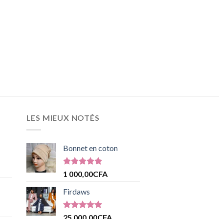
LES MIEUX NOTÉS
Bonnet en coton
Note
5.00
1 000,00
CFA
sur 5
Firdaws
Note
5.00
25 000,00
CFA