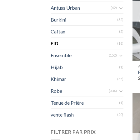
Antuss Urban
(42)
Burkini
(32)
Caftan
(2)
EID
(16)
Ensemble
(152)
Hijab
(1)
Khimar
(65)
Robe
(334)
Tenue de Prière
(1)
vente flash
(20)
FILTRER PAR PRIX