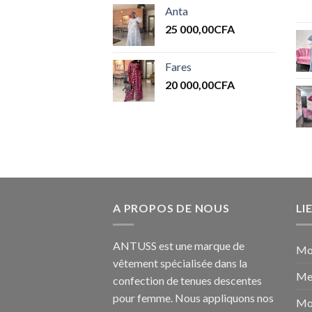
Anta
25 000,00
CFA
Fares
20 000,00
CFA
A PROPOS DE NOUS
LI
ANTUSS est une marque de
Mo
vêtement spécialisée dans la
Me
confection de tenues descentes
pour femme. Nous appliquons nos
Mo