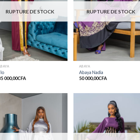
RUPTURE DE STOCK
RUPTURE DE STOCK
ABAYA
ABAYA
Flo
Abaya Nadia
35 000,00
CFA
50 000,00
CFA
Ajouter
Ajout
à la liste
à la li
de
de
souhaits
souha