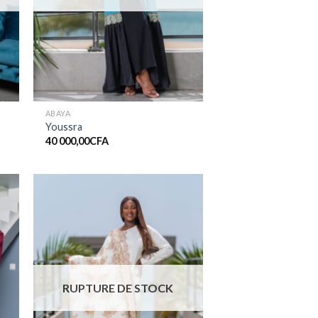
ABAYA
Youssra
40 000,00
CFA
er
Ajouter
ste
à la liste
de
its
souhaits
RUPTURE DE STOCK