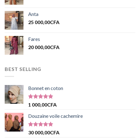
Anta
25 000,00
CFA
Fares
20 000,00
CFA
BEST SELLING
Bonnet en coton
Note
5.00
1 000,00
CFA
sur 5
Douzaine voile cachemire
Note
5.00
30 000,00
CFA
sur 5