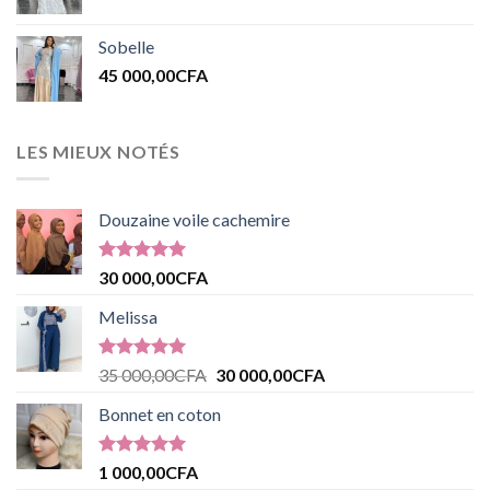
Sobelle
45 000,00
CFA
LES MIEUX NOTÉS
Douzaine voile cachemire
Note
5.00
30 000,00
CFA
sur 5
Melissa
Note
5.00
35 000,00
CFA
30 000,00
CFA
sur 5
Bonnet en coton
Note
5.00
1 000,00
CFA
sur 5