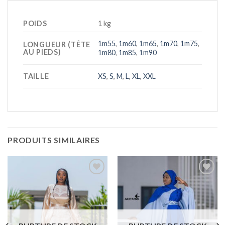
POIDS
1 kg
1m55
,
1m60
,
1m65
,
1m70
,
1m75
,
LONGUEUR (TÊTE
AU PIEDS)
1m80
,
1m85
,
1m90
TAILLE
XS
,
S
,
M
,
L
,
XL
,
XXL
PRODUITS SIMILAIRES
Ajouter
Ajouter
à la liste
à la liste
de
de
souhaits
souhaits