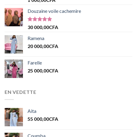
sur 5
Douzaine voile cachemire
Note
5.00
30 000,00
CFA
sur 5
Ramena
20 000,00
CFA
Farelle
25 000,00
CFA
EN VEDETTE
Aita
55 000,00
CFA
Coumba