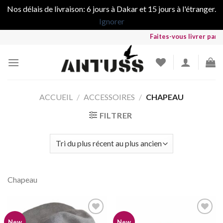
Nos délais de livraison: 6 jours à Dakar et 15 jours à l'étranger.
Ignorer
Skip
Faites-vous livrer partout 
to
content
ACCUEIL
/
ACCESSOIRES
/
CHAPEAU
FILTRER
Chapeau
New
New