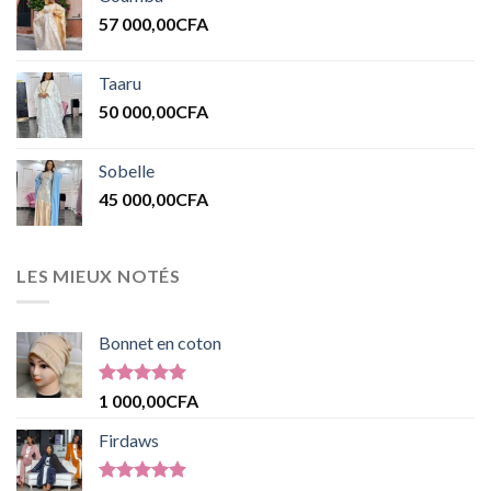
57 000,00
CFA
Taaru
50 000,00
CFA
Sobelle
45 000,00
CFA
LES MIEUX NOTÉS
Bonnet en coton
Note
5.00
1 000,00
CFA
sur 5
Firdaws