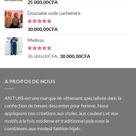
Note
5.00
25 000,00
CFA
sur 5
Douzaine voile cachemire
Note
5.00
30 000,00
CFA
sur 5
Melissa
Note
5.00
35 000,00
CFA
30 000,00
CFA
sur 5
A PROPOS DE NOUS
ANTUSS est une marque de vêtement spécialisée dans la
confection de tenues descentes pour femme. Nous
appliquons nos créations aux styles, aux couleurs et aux
motifs à la fois moderne et traditionnel puis nous le
combinons aux modest fashion hijab.