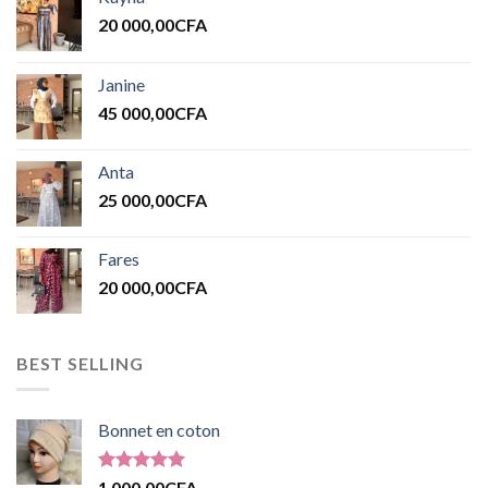
20 000,00
CFA
Janine
45 000,00
CFA
Anta
25 000,00
CFA
Fares
20 000,00
CFA
BEST SELLING
Bonnet en coton
Note
5.00
1 000,00
CFA