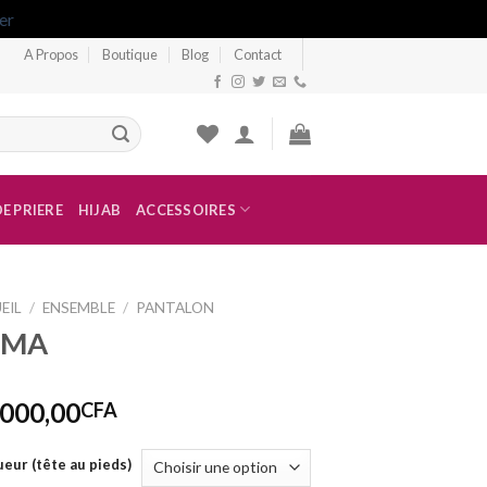
er
A Propos
Boutique
Blog
Contact
E PRIERE
HIJAB
ACCESSOIRES
EIL
/
ENSEMBLE
/
PANTALON
EMA
 000,00
CFA
eur (tête au pieds)