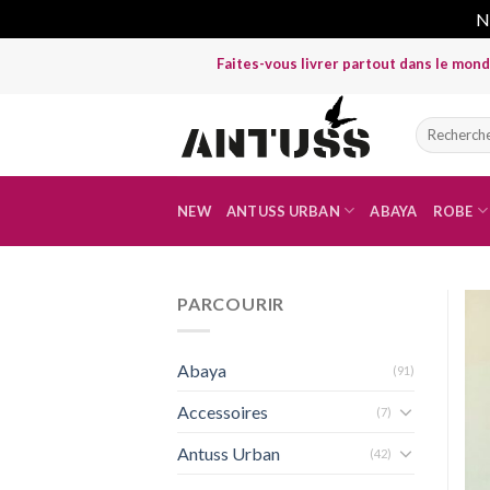
No
Skip
Faites-vous livrer partout dans le monde avec un d
to
content
Recherche
pour :
NEW
ANTUSS URBAN
ABAYA
ROBE
PARCOURIR
Abaya
(91)
Accessoires
(7)
Antuss Urban
(42)