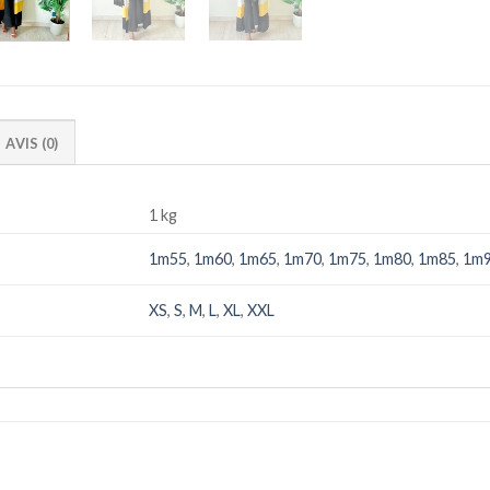
AVIS (0)
1 kg
1m55
,
1m60
,
1m65
,
1m70
,
1m75
,
1m80
,
1m85
,
1m
XS
,
S
,
M
,
L
,
XL
,
XXL