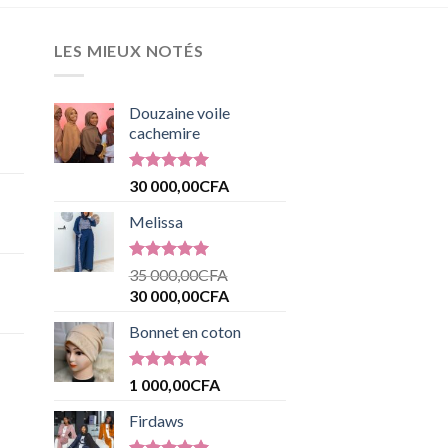
LES MIEUX NOTÉS
Douzaine voile
cachemire
Note
5.00
30 000,00
CFA
sur 5
Melissa
Note
5.00
35 000,00
CFA
sur 5
30 000,00
CFA
Bonnet en coton
Note
5.00
1 000,00
CFA
sur 5
Firdaws