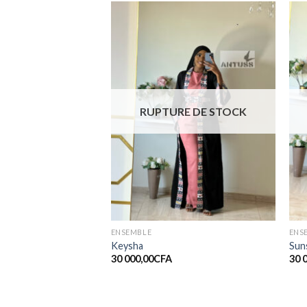
Ajouter
Ajouter
à la liste
à la liste
de
de
souhaits
souhaits
RE DE STOCK
RUPTURE DE STOCK
ENSEMBLE
ENS
Keysha
Sun
30 000,00
CFA
30 
30 000,00
CFA