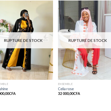
Ajouter
Ajout
à la liste
à la li
de
de
souhaits
souhai
RUPTURE DE STOCK
RUPTURE DE STOCK
EMBLE
ENSEMBLE
shine
Celia rose
000,00
CFA
32 000,00
CFA