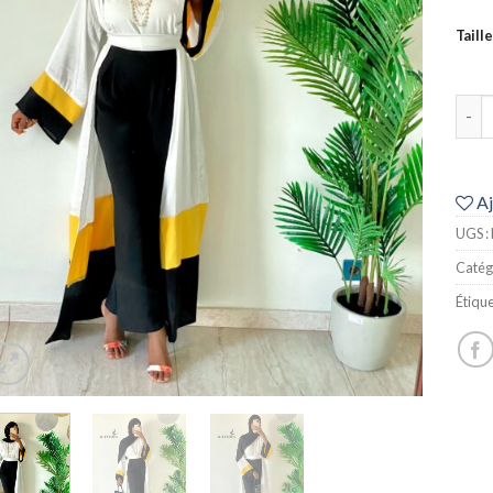
Taille
quan
Aj
UGS :
Catég
Étique