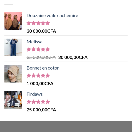
Douzaine voile cachemire
Note
5.00
30 000,00
CFA
sur 5
Melissa
Note
5.00
35 000,00
CFA
30 000,00
CFA
sur 5
Bonnet en coton
Note
5.00
1 000,00
CFA
sur 5
Firdaws
Note
5.00
25 000,00
CFA
sur 5