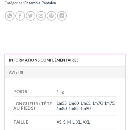
Catégories :
Ensemble
,
Pantalon
INFORMATIONS COMPLÉMENTAIRES
AVIS (0)
POIDS
1 kg
1m55
,
1m60
,
1m65
,
1m70
,
1m75
,
LONGUEUR (TÊTE
AU PIEDS)
1m80
,
1m85
,
1m90
TAILLE
XS
,
S
,
M
,
L
,
XL
,
XXL