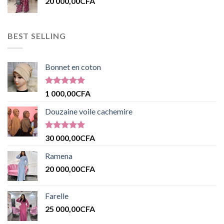
20 000,00
CFA
BEST SELLING
Bonnet en coton
Note
5.00
1 000,00
CFA
sur 5
Douzaine voile cachemire
Note
5.00
30 000,00
CFA
sur 5
Ramena
20 000,00
CFA
Farelle
25 000,00
CFA