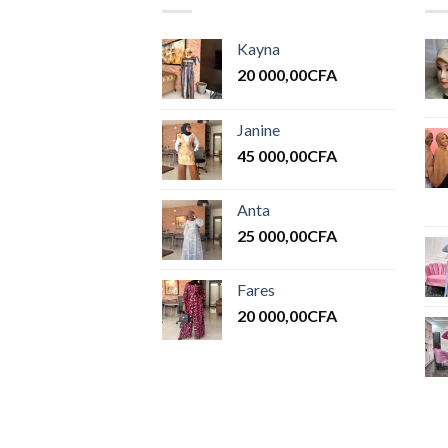
Kayna
20 000,00
CFA
Janine
45 000,00
CFA
Anta
25 000,00
CFA
Fares
20 000,00
CFA