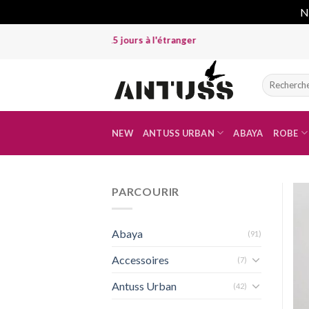
No
Skip
urs à Dakar et 15 jours à l'étranger
to
content
Recherche
pour :
NEW
ANTUSS URBAN
ABAYA
ROBE
PARCOURIR
Abaya
(91)
Accessoires
(7)
Antuss Urban
(42)