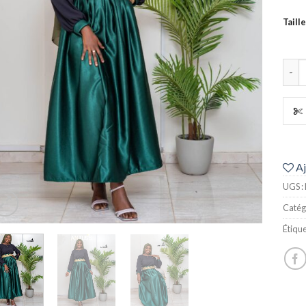
Taille
quant
Aj
UGS :
Catég
Étique