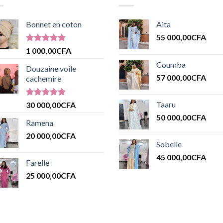
Bonnet en coton
Aita
55 000,00
CFA
Note
5.00
1 000,00
CFA
sur 5
Coumba
Douzaine voile
57 000,00
CFA
cachemire
Note
5.00
Taaru
30 000,00
CFA
sur 5
50 000,00
CFA
Ramena
20 000,00
CFA
Sobelle
45 000,00
CFA
Farelle
25 000,00
CFA