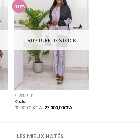
-10%
er
Ajouter
ste
à la liste
de
ts
souhaits
RUPTURE DE STOCK
ENSEMBLE
Khalia
30 000,00
CFA
27 000,00
CFA
LES MIEUX NOTÉS