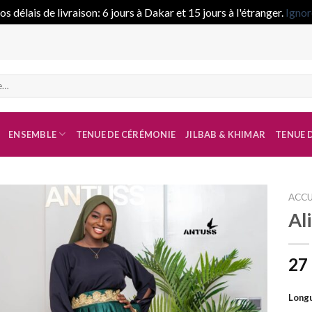
s délais de livraison: 6 jours à Dakar et 15 jours à l'étranger.
Ignor
ENSEMBLE
TENUE DE CÉRÉMONIE
JILBAB & KHIMAR
TENUE D
ACCU
Al
Ajouter
à la liste
27
de
souhaits
Longu