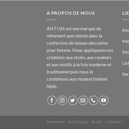
A PROPOS DE NOUS
LI
ANTUSS est une marque de
Mo
vêtement spécialisée dans la
Me
confection de tenues descentes
pour femme. Nous appliquons nos
Mo
créations aux styles, aux couleurs
Lis
et aux motifs à la fois moderne et
traditionnel puis nous le
Ser
combinons aux modest fashion
hijab.
A PROPOS
BOUTIQUE
BLOG
CONTACT