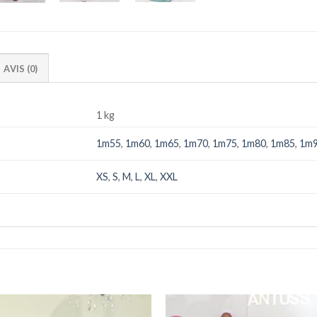
AVIS (0)
1 kg
1m55
,
1m60
,
1m65
,
1m70
,
1m75
,
1m80
,
1m85
,
1m
XS
,
S
,
M
,
L
,
XL
,
XXL