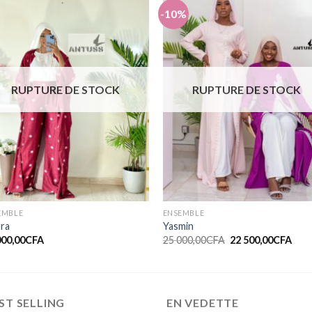
-10%
Ajouter
Ajout
à la liste
à la li
de
de
souhaits
souhai
RUPTURE DE STOCK
RUPTURE DE STOCK
EMBLE
ENSEMBLE
rra
Yasmin
000,00
CFA
25 000,00
CFA
22 500,00
CFA
ST SELLING
EN VEDETTE