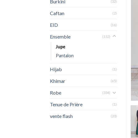
Burkini
(32)
Caftan
(2)
EID
(16)
Ensemble
(152)
Jupe
Pantalon
Hijab
(1)
Khimar
(65)
Robe
(334)
Tenue de Prière
(1)
vente flash
(20)