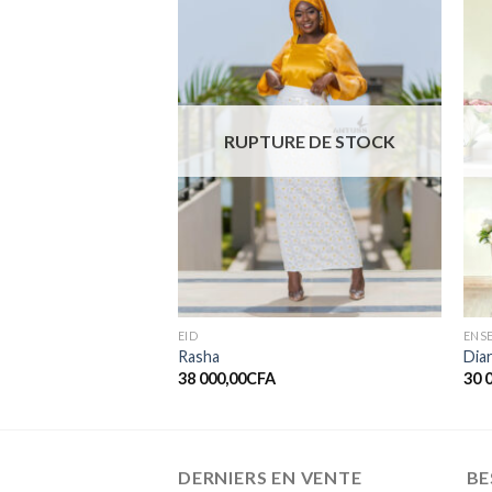
Ajouter
Ajouter
à la liste
à la liste
de
de
souhaits
souhaits
RUPTURE DE STOCK
EID
ENS
Rasha
Dia
38 000,00
CFA
30 
DERNIERS EN VENTE
BE