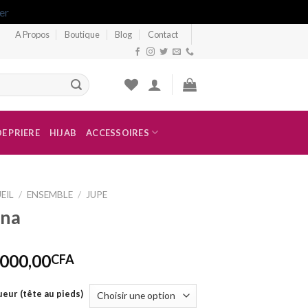
er
A Propos
Boutique
Blog
Contact
E PRIERE
HIJAB
ACCESSOIRES
EIL
/
ENSEMBLE
/
JUPE
ina
 000,00
CFA
eur (tête au pieds)