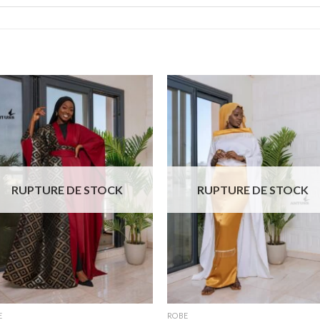
Ajouter
Ajout
à la liste
à la li
de
de
souhaits
souhai
RUPTURE DE STOCK
RUPTURE DE STOCK
E
ROBE