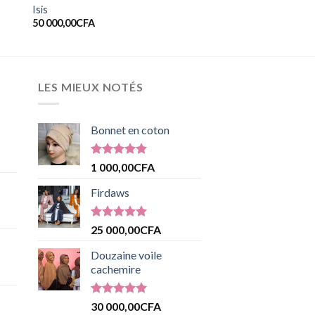
Isis
50 000,00
CFA
LES MIEUX NOTÉS
Bonnet en coton
Note
5.00
1 000,00
CFA
sur 5
Firdaws
Note
5.00
25 000,00
CFA
sur 5
Douzaine voile
cachemire
Note
5.00
30 000,00
CFA