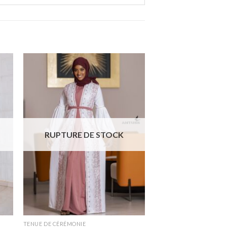
er
Ajouter
ste
à la liste
de
ts
souhaits
RUPTURE DE STOCK
TENUE DE CÉRÉMONIE