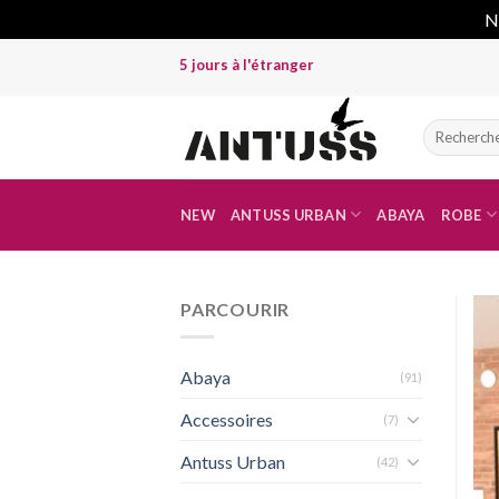
No
Skip
rs à Dakar et 15 jours à l'étranger
to
content
Recherche
pour :
NEW
ANTUSS URBAN
ABAYA
ROBE
PARCOURIR
Abaya
(91)
Accessoires
(7)
Antuss Urban
(42)