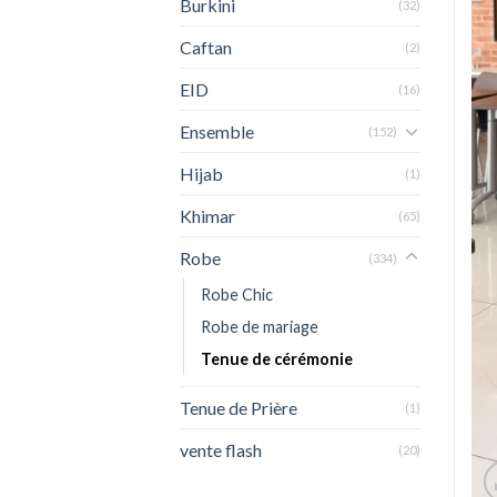
Burkini
(32)
Caftan
(2)
EID
(16)
Ensemble
(152)
Hijab
(1)
Khimar
(65)
Robe
(334)
Robe Chic
Robe de mariage
Tenue de cérémonie
Tenue de Prière
(1)
vente flash
(20)