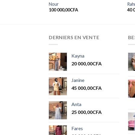
Nour
Rah
100 000,00
CFA
40 
DERNIERS EN VENTE
BE
Kayna
20 000,00
CFA
Janine
45 000,00
CFA
Anta
25 000,00
CFA
Fares