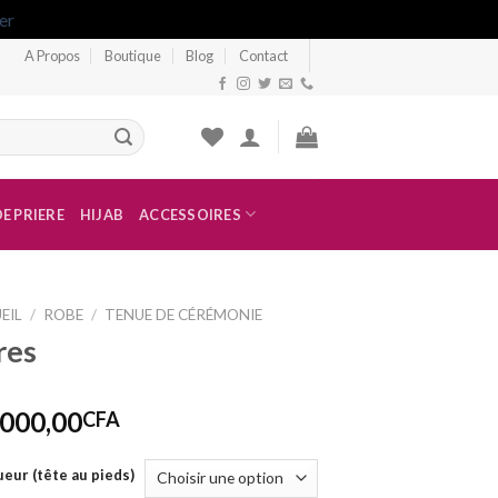
er
A Propos
Boutique
Blog
Contact
E PRIERE
HIJAB
ACCESSOIRES
EIL
/
ROBE
/
TENUE DE CÉRÉMONIE
res
 000,00
CFA
eur (tête au pieds)