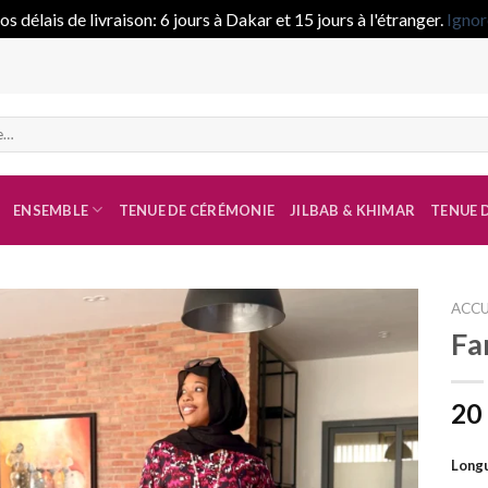
s délais de livraison: 6 jours à Dakar et 15 jours à l'étranger.
Ignor
ENSEMBLE
TENUE DE CÉRÉMONIE
JILBAB & KHIMAR
TENUE D
ACCU
Fa
Ajouter
à la liste
20
de
souhaits
Longu