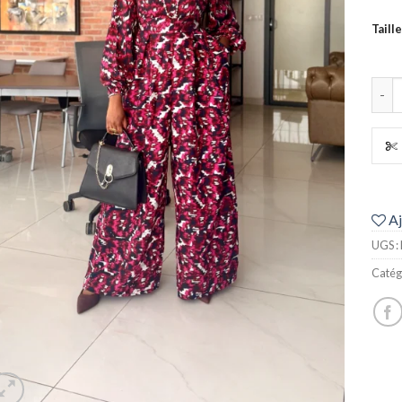
Taille
quan
Aj
UGS :
Catég