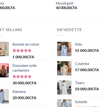
ma
Mousli gold
000,00
CFA
40 000,00
CFA
ST SELLING
EN VEDETTE
Bonnet en coton
Aita
55 000,00
CFA
Note
5.00
1 000,00
CFA
sur 5
Coumba
Douzaine voile
57 000,00
CFA
cachemire
Note
5.00
Taaru
30 000,00
CFA
sur 5
50 000,00
CFA
Ramena
20 000,00
CFA
Sobelle