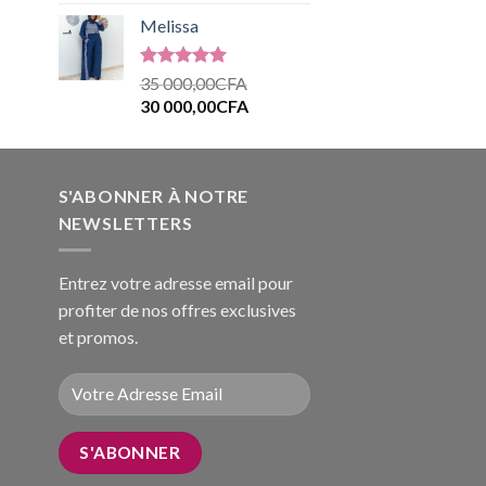
sur 5
Melissa
Note
5.00
35 000,00
CFA
sur 5
30 000,00
CFA
S'ABONNER À NOTRE
NEWSLETTERS
Entrez votre adresse email pour
profiter de nos offres exclusives
et promos.