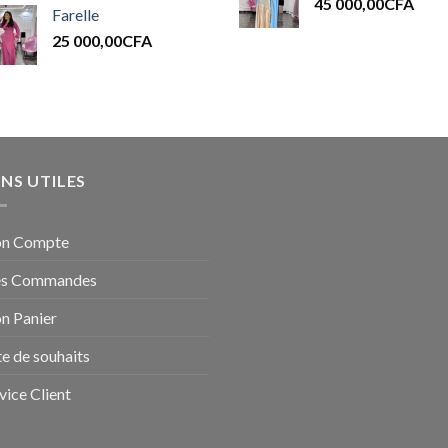
45 000,00
CFA
Farelle
25 000,00
CFA
ENS UTILES
n Compte
s Commandes
n Panier
te de souhaits
vice Client