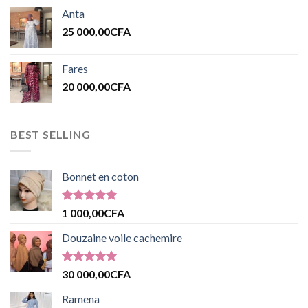
Anta
25 000,00
CFA
Fares
20 000,00
CFA
BEST SELLING
Bonnet en coton
Note
5.00
1 000,00
CFA
sur 5
Douzaine voile cachemire
Note
5.00
30 000,00
CFA
sur 5
Ramena