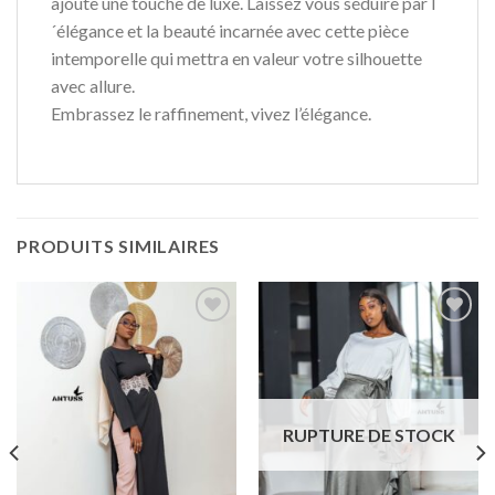
ajoute une touche de luxe. Laissez vous séduire par l
´élégance et la beauté incarnée avec cette pièce
intemporelle qui mettra en valeur votre silhouette
avec allure.
Embrassez le raffinement, vivez l’élégance.
PRODUITS SIMILAIRES
Ajouter
Ajouter
à la liste
à la liste
de
de
souhaits
souhaits
RUPTURE DE STOCK