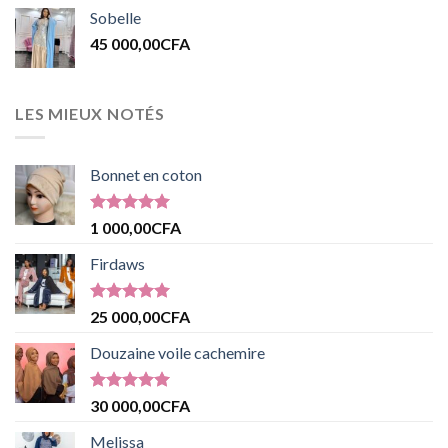
Sobelle
45 000,00
CFA
LES MIEUX NOTÉS
Bonnet en coton
Note
5.00
1 000,00
CFA
sur 5
Firdaws
Note
5.00
25 000,00
CFA
sur 5
Douzaine voile cachemire
Note
5.00
30 000,00
CFA
sur 5
Melissa