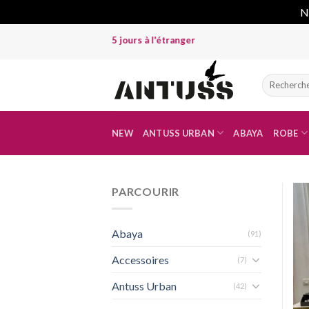
No
Skip
urs à Dakar et 15 jours à l'étranger
to
content
Recherche
pour :
NEW
ANTUSS URBAN
ABAYA
ROBE
PARCOURIR
Abaya
(91)
Accessoires
(7)
Antuss Urban
(42)