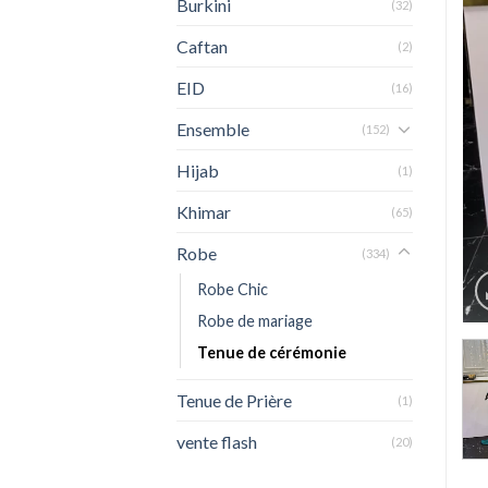
Burkini
(32)
Caftan
(2)
EID
(16)
Ensemble
(152)
Hijab
(1)
Khimar
(65)
Robe
(334)
Robe Chic
Robe de mariage
Tenue de cérémonie
Tenue de Prière
(1)
vente flash
(20)