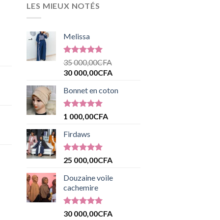
LES MIEUX NOTÉS
Melissa
Note
5.00
35 000,00
CFA
sur 5
30 000,00
CFA
Bonnet en coton
Note
5.00
1 000,00
CFA
sur 5
Firdaws
Note
5.00
25 000,00
CFA
sur 5
Douzaine voile
cachemire
Note
5.00
30 000,00
CFA