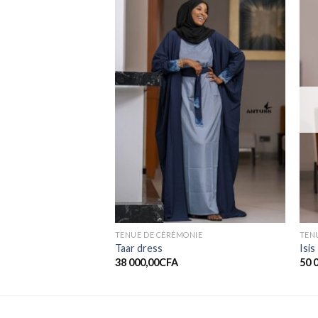
Ajouter
Ajouter
à la liste
à la liste
de
de
souhaits
souhaits
RE DE STOCK
TENUE DE CÉRÉMONIE
TEN
Taar dress
Isis
38 000,00
CFA
50 