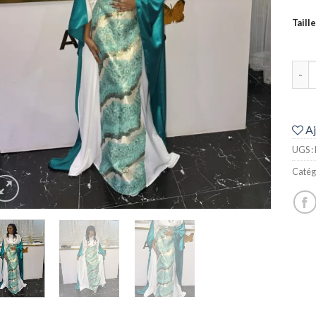
Taille
quan
Aj
UGS :
Catég