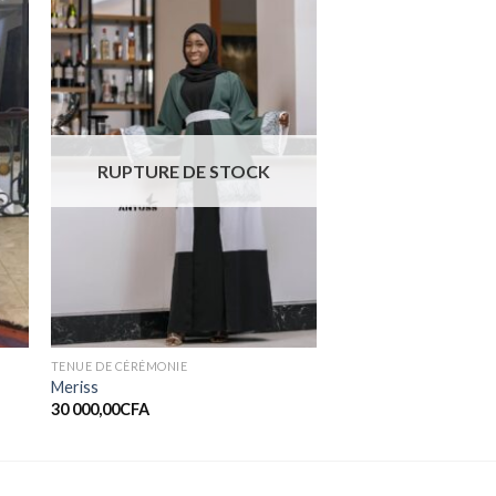
er
Ajouter
ste
à la liste
de
ts
souhaits
RUPTURE DE STOCK
TENUE DE CÉRÉMONIE
Meriss
30 000,00
CFA