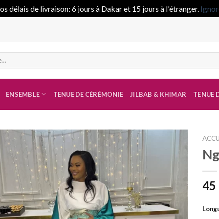
s délais de livraison: 6 jours à Dakar et 15 jours à l'étranger.
Ignor
ENSEMBLE
TENUE DE CÉRÉMONIE
JILBAB & KHIMAR
TENUE D
ACCU
Ng
Ajouter
à la liste
45
de
souhaits
Longu