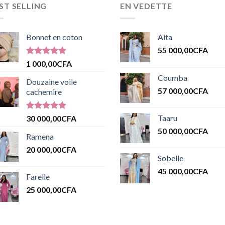
ST SELLING
EN VEDETTE
Bonnet en coton
Aita
55 000,00
CFA
Note
5.00
1 000,00
CFA
sur 5
Coumba
Douzaine voile
57 000,00
CFA
cachemire
Note
5.00
Taaru
30 000,00
CFA
sur 5
50 000,00
CFA
Ramena
20 000,00
CFA
Sobelle
45 000,00
CFA
Farelle
25 000,00
CFA