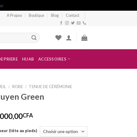
er
A Propos
Boutique
Blog
Contact
E PRIERE
HIJAB
ACCESSOIRES
EIL
/
ROBE
/
TENUE DE CÉRÉMONIE
uyen Green
 000,00
CFA
eur (tête au pieds)