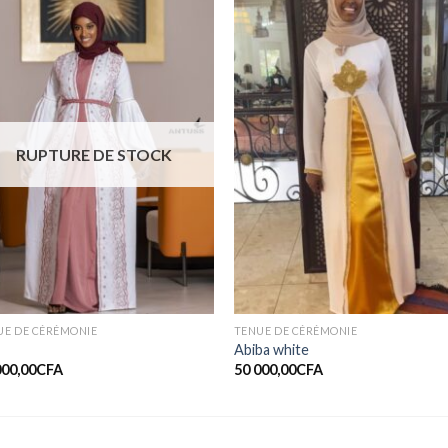
Ajouter
Ajout
à la liste
à la li
de
de
souhaits
souhai
RUPTURE DE STOCK
UE DE CÉRÉMONIE
TENUE DE CÉRÉMONIE
Abiba white
000,00
CFA
50 000,00
CFA