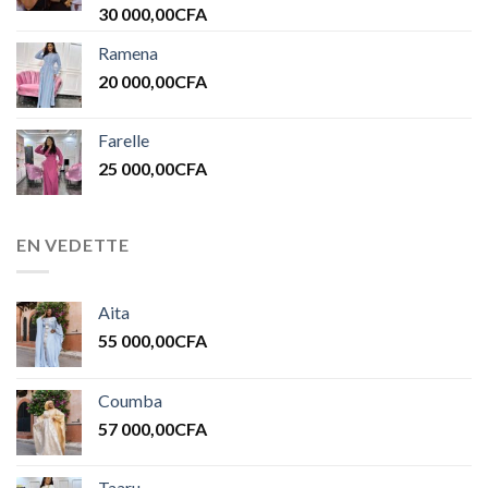
Note
5.00
30 000,00
CFA
sur 5
Ramena
20 000,00
CFA
Farelle
25 000,00
CFA
EN VEDETTE
Aita
55 000,00
CFA
Coumba
57 000,00
CFA
Taaru