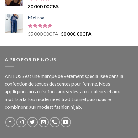
Note
5.00
30 000,00
CFA
sur 5
Melissa
Note
5.00
35 000,00
CFA
30 000,00
CFA
sur 5
A PROPOS DE NOUS
ANTUSS est une marque de vêtement spécialisée dans la
confection de tenues descentes pour femme. Nous
appliquons nos créations aux styles, aux couleurs et aux
motifs à la fois moderne et traditionnel puis nous le
combinons aux modest fashion hijab.