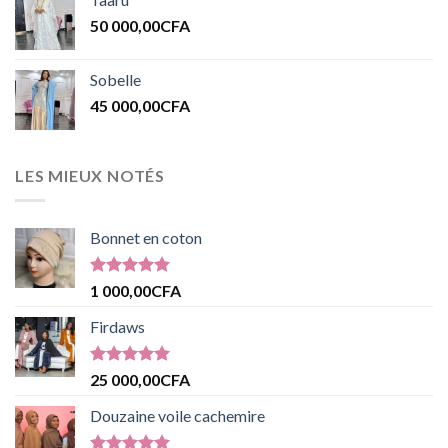
50 000,00
CFA
Sobelle
45 000,00
CFA
LES MIEUX NOTÉS
Bonnet en coton
Note
5.00
1 000,00
CFA
sur 5
Firdaws
Note
5.00
25 000,00
CFA
sur 5
Douzaine voile cachemire