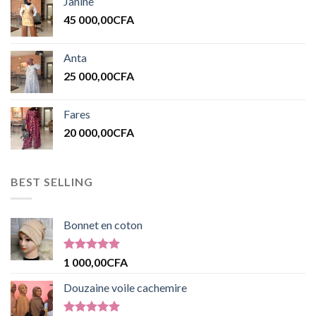
Janine
45 000,00
CFA
Anta
25 000,00
CFA
Fares
20 000,00
CFA
BEST SELLING
Bonnet en coton
Note
5.00
1 000,00
CFA
sur 5
Douzaine voile cachemire