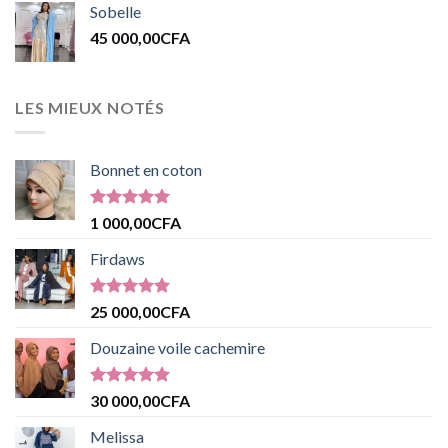
Sobelle
45 000,00
CFA
LES MIEUX NOTÉS
Bonnet en coton
Note
5.00
1 000,00
CFA
sur 5
Firdaws
Note
5.00
25 000,00
CFA
sur 5
Douzaine voile cachemire
Note
5.00
30 000,00
CFA
sur 5
Melissa