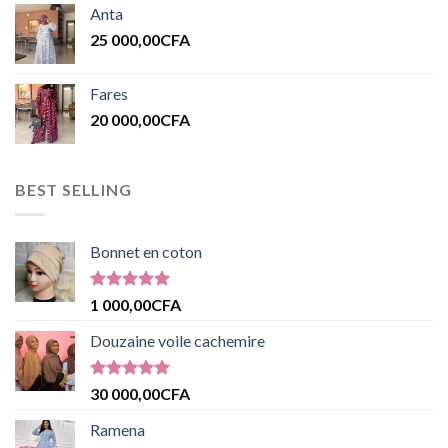
Anta
25 000,00
CFA
Fares
20 000,00
CFA
BEST SELLING
Bonnet en coton
Note
5.00
1 000,00
CFA
sur 5
Douzaine voile cachemire
Note
5.00
30 000,00
CFA
sur 5
Ramena