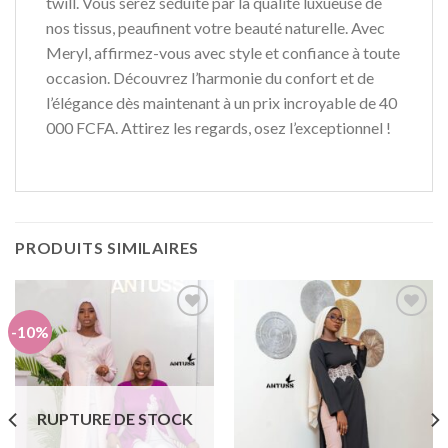
twill. Vous serez séduite par la qualité luxueuse de
nos tissus, peaufinent votre beauté naturelle. Avec
Meryl, affirmez-vous avec style et confiance à toute
occasion. Découvrez l’harmonie du confort et de
l’élégance dès maintenant à un prix incroyable de 40
000 FCFA. Attirez les regards, osez l’exceptionnel !
PRODUITS SIMILAIRES
-10%
Ajouter
Ajouter
à la liste
à la liste
de
de
souhaits
souhaits
RUPTURE DE STOCK