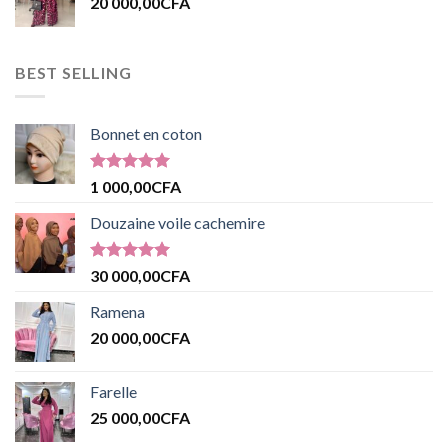
20 000,00
CFA
BEST SELLING
Bonnet en coton
Note
5.00
1 000,00
CFA
sur 5
Douzaine voile cachemire
Note
5.00
30 000,00
CFA
sur 5
Ramena
20 000,00
CFA
Farelle
25 000,00
CFA