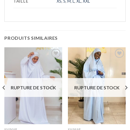
TAILLE
XS
,
S
,
M
,
L
,
XL
,
XXL
PRODUITS SIMILAIRES
Ajouter
Ajouter
à la liste
à la liste
de
de
souhaits
souhaits
RUPTURE DE STOCK
RUPTURE DE STOCK
KHIMAR
KHIMAR