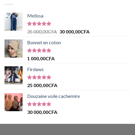
Melissa
Note
5.00
35 000,00
CFA
30 000,00
CFA
sur 5
Bonnet en coton
Note
5.00
1 000,00
CFA
sur 5
Firdaws
Note
5.00
25 000,00
CFA
sur 5
Douzaine voile cachemire
Note
5.00
30 000,00
CFA
sur 5