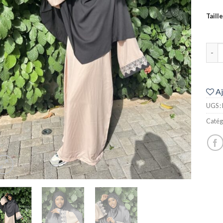
Taille
quan
Aj
UGS :
Catég