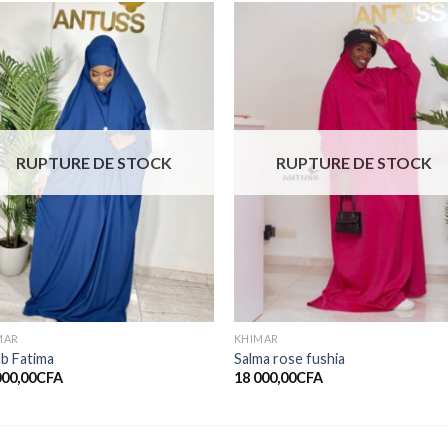
Ajouter
Ajout
à la liste
à la li
de
de
souhaits
souhai
RUPTURE DE STOCK
RUPTURE DE STOCK
MAR
KHIMAR
ab Fatima
Salma rose fushia
000,00
CFA
18 000,00
CFA