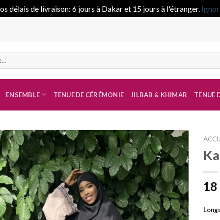
s délais de livraison: 6 jours à Dakar et 15 jours à l'étranger.
Ignor
Faites-vous li
ENSEMBLE
TENUE DE CÉRÉMONIE
JILBAB & KHIMAR
TENUE D
ACCU
Ka
Ajouter
à la liste
18
de
souhaits
Longu