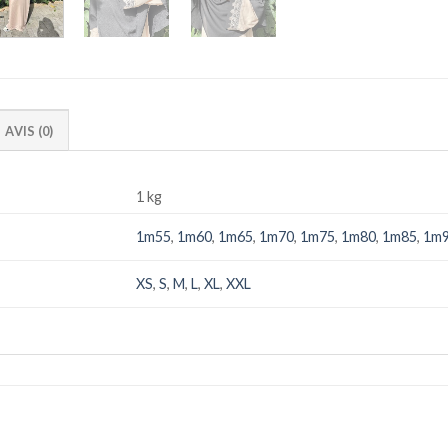
AVIS (0)
1 kg
1m55
,
1m60
,
1m65
,
1m70
,
1m75
,
1m80
,
1m85
,
1m
XS
,
S
,
M
,
L
,
XL
,
XXL