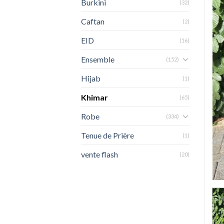
Burkini
(32)
Caftan
(2)
EID
(16)
Ensemble
(152)
Hijab
(1)
Khimar
(65)
Robe
(334)
Tenue de Prière
(1)
vente flash
(20)