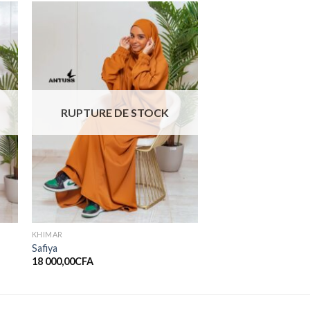
er
Ajouter
ste
à la liste
de
ts
souhaits
RUPTURE DE STOCK
KHIMAR
Safiya
18 000,00
CFA