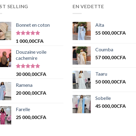
ST SELLING
EN VEDETTE
Bonnet en coton
Aita
55 000,00
CFA
Note
5.00
1 000,00
CFA
sur 5
Coumba
Douzaine voile
57 000,00
CFA
cachemire
Note
5.00
Taaru
30 000,00
CFA
sur 5
50 000,00
CFA
Ramena
20 000,00
CFA
Sobelle
45 000,00
CFA
Farelle
25 000,00
CFA