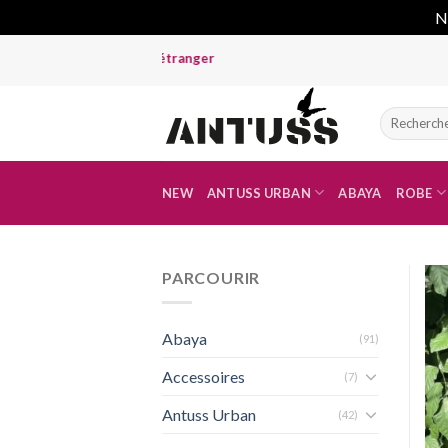
No
Skip
to
content
Recherche
pour :
NEW
ANTUSS URBAN
ABAYA
ROBE
PARCOURIR
Abaya
(91)
Accessoires
(7)
Antuss Urban
(42)