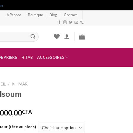
er
A Propos
Boutique
Blog
Contact
vrer partout dans le monde avec un délai maximal de 6 jours à Dakar et 1
E PRIERE
HIJAB
ACCESSOIRES
EIL
/
KHIMAR
lsoum
 000,00
CFA
eur (tête au pieds)