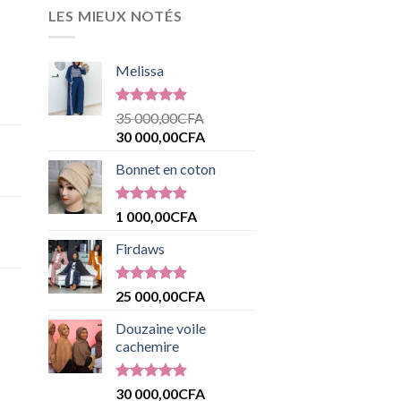
LES MIEUX NOTÉS
Melissa
Note
5.00
35 000,00
CFA
sur 5
30 000,00
CFA
Bonnet en coton
Note
5.00
1 000,00
CFA
sur 5
Firdaws
Note
5.00
25 000,00
CFA
sur 5
Douzaine voile
cachemire
Note
5.00
30 000,00
CFA