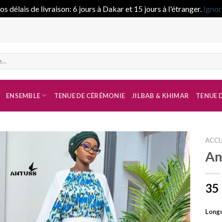
s délais de livraison: 6 jours à Dakar et 15 jours à l'étranger.
Ignor
ENSEMBLE
TENUE DE CÉRÉMONIE
JILBAB & KHIMAR
TENUE D
ACCU
An
Ajouter
à la liste
35
de
souhaits
Longu