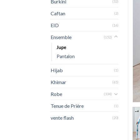
Burkini
(32)
Caftan
(2)
EID
(16)
Ensemble
(152)
Jupe
Pantalon
Hijab
(1)
Khimar
(65)
Robe
(334)
Tenue de Prière
(1)
vente flash
(20)