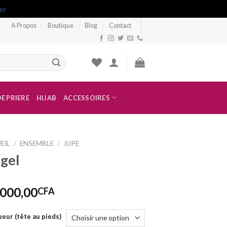
er
A Propos
Boutique
Blog
Contact
E PRIERE
HIJAB
ACCESSOIRES
EIL
/
ENSEMBLE
/
JUPE
gel
 000,00
CFA
eur (tête au pieds)