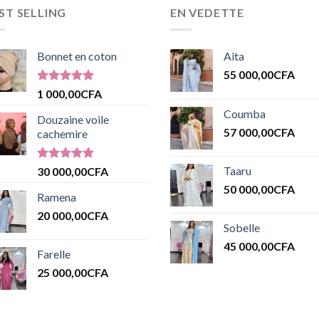
ST SELLING
EN VEDETTE
Bonnet en coton
Aita
55 000,00
CFA
Note
5.00
1 000,00
CFA
sur 5
Coumba
Douzaine voile
57 000,00
CFA
cachemire
Note
5.00
Taaru
30 000,00
CFA
sur 5
50 000,00
CFA
Ramena
20 000,00
CFA
Sobelle
45 000,00
CFA
Farelle
25 000,00
CFA