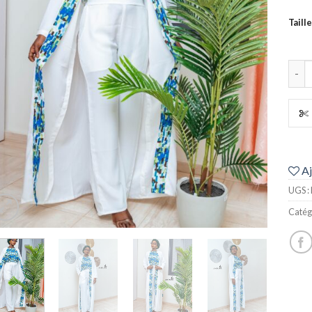
Taille
quan
Aj
UGS :
Catég