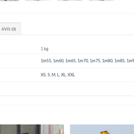
AVIS (0)
1 kg
1m55
,
1m60
,
1m65
,
1m70
,
1m75
,
1m80
,
1m85
,
1m
XS
,
S
,
M
,
L
,
XL
,
XXL