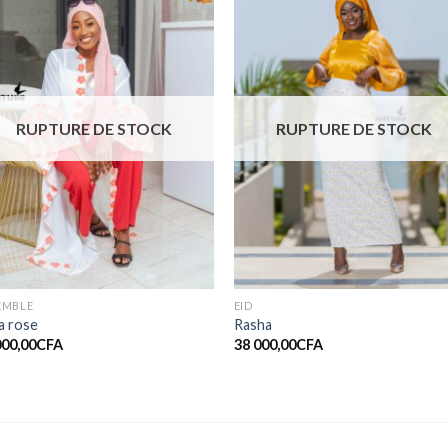
Ajouter
Ajout
à la liste
à la li
de
de
souhaits
souhai
RUPTURE DE STOCK
RUPTURE DE STOCK
EMBLE
EID
a rose
Rasha
000,00
CFA
38 000,00
CFA