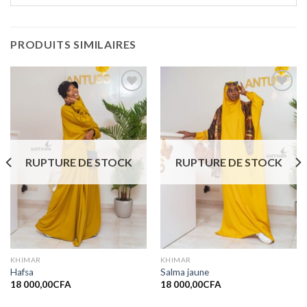
PRODUITS SIMILAIRES
Ajouter
Ajouter
à la liste
à la liste
de
de
souhaits
souhaits
RUPTURE DE STOCK
RUPTURE DE STOCK
KHIMAR
KHIMAR
Hafsa
Salma jaune
18 000,00
CFA
18 000,00
CFA