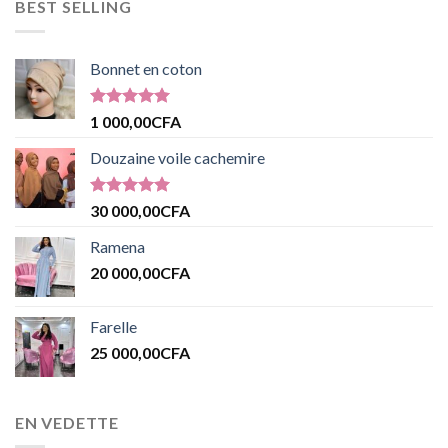
BEST SELLING
Bonnet en coton
Note
5.00
1 000,00
CFA
sur 5
Douzaine voile cachemire
Note
5.00
30 000,00
CFA
sur 5
Ramena
20 000,00
CFA
Farelle
25 000,00
CFA
EN VEDETTE