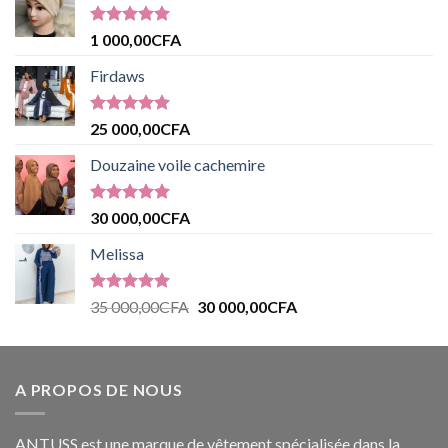
Note
5.00
1 000,00
CFA
sur 5
Firdaws
Note
5.00
25 000,00
CFA
sur 5
Douzaine voile cachemire
Note
5.00
30 000,00
CFA
sur 5
Melissa
Note
5.00
35 000,00
CFA
30 000,00
CFA
sur 5
A PROPOS DE NOUS
ANTUSS est une marque de vêtement spécialisée dans la