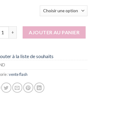
tité de Saraya
AJOUTER AU PANIER
outer à la liste de souhaits
ND
orie :
vente flash