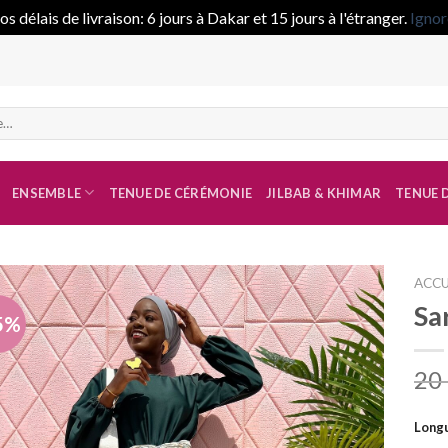
s délais de livraison: 6 jours à Dakar et 15 jours à l'étranger.
Ignor
ENSEMBLE
TENUE DE CÉRÉMONIE
JILBAB & KHIMAR
TENUE D
ACCU
Sa
5%
Ajouter
à la liste
20
de
souhaits
Longu