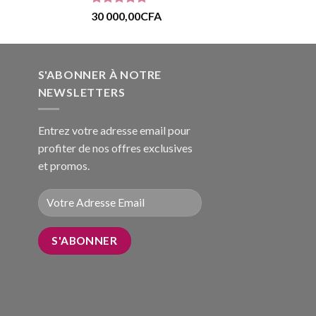
Note
5.00
30 000,00
CFA
sur 5
S'ABONNER À NOTRE
NEWSLETTERS
Entrez votre adresse email pour
profiter de nos offres exclusives
et promos.