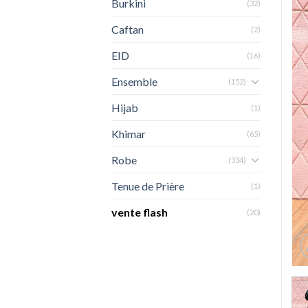
Burkini
(32)
Caftan
(2)
EID
(16)
Ensemble
(152)
Hijab
(1)
Khimar
(65)
Robe
(334)
Tenue de Prière
(1)
vente flash
(20)