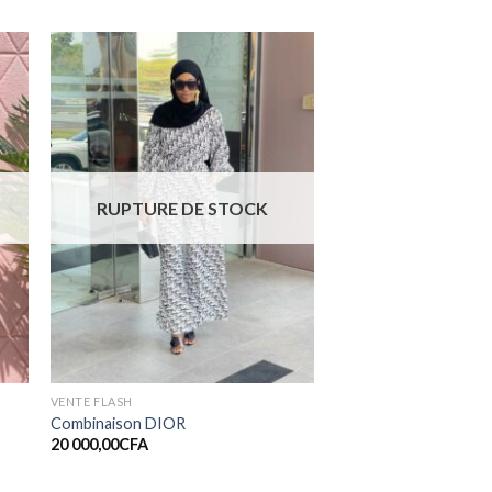
er
Ajouter
ste
à la liste
de
ts
souhaits
RUPTURE DE STOCK
VENTE FLASH
Combinaison DIOR
20 000,00
CFA