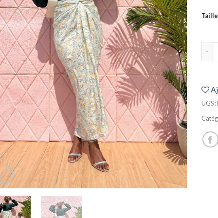
Taille
quan
Aj
UGS :
Catég