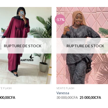
-17%
Ajouter
Ajout
à la liste
à la li
de
de
souhaits
souhai
RUPTURE DE STOCK
RUPTURE DE STOCK
TE FLASH
VENTE FLASH
Vanessa
000,00
CFA
30 000,00
CFA
25 000,00
CFA