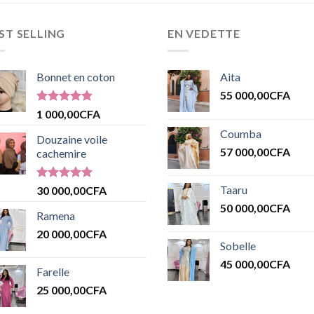
ST SELLING
EN VEDETTE
Bonnet en coton
Aita
55 000,00
CFA
Note
5.00
1 000,00
CFA
sur 5
Coumba
Douzaine voile
57 000,00
CFA
cachemire
Note
5.00
Taaru
30 000,00
CFA
sur 5
50 000,00
CFA
Ramena
20 000,00
CFA
Sobelle
45 000,00
CFA
Farelle
25 000,00
CFA