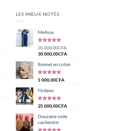
LES MIEUX NOTÉS
Melissa
Note
5.00
35 000,00
CFA
sur 5
30 000,00
CFA
Bonnet en coton
Note
5.00
1 000,00
CFA
sur 5
Firdaws
Note
5.00
25 000,00
CFA
sur 5
Douzaine voile
cachemire