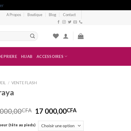
er
A Propos
Boutique
Blog
Contact
E PRIERE
HIJAB
ACCESSOIRES
EIL
/
VENTE FLASH
raya
 000,00
17 000,00
CFA
CFA
eur (tête au pieds)