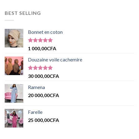
BEST SELLING
Bonnet en coton
Note
5.00
1 000,00
CFA
sur 5
Douzaine voile cachemire
Note
5.00
30 000,00
CFA
sur 5
Ramena
20 000,00
CFA
Farelle
25 000,00
CFA