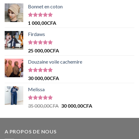
Bonnet en coton
Note
5.00
1 000,00
CFA
sur 5
Firdaws
Note
5.00
25 000,00
CFA
sur 5
Douzaine voile cachemire
Note
5.00
30 000,00
CFA
sur 5
Melissa
Note
5.00
35 000,00
CFA
30 000,00
CFA
sur 5
A PROPOS DE NOUS