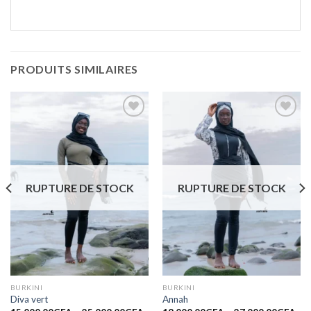
PRODUITS SIMILAIRES
Ajouter
Ajouter
à la liste
à la liste
de
de
souhaits
souhaits
RUPTURE DE STOCK
RUPTURE DE STOCK
BURKINI
BURKINI
Diva vert
Annah