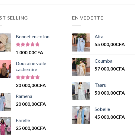
ST SELLING
EN VEDETTE
Bonnet en coton
Aita
55 000,00
CFA
Note
5.00
1 000,00
CFA
sur 5
Coumba
Douzaine voile
57 000,00
CFA
cachemire
Note
5.00
Taaru
30 000,00
CFA
sur 5
50 000,00
CFA
Ramena
20 000,00
CFA
Sobelle
45 000,00
CFA
Farelle
25 000,00
CFA