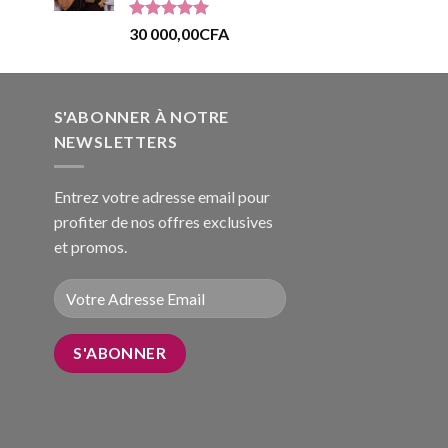
Note
5.00
30 000,00
CFA
sur 5
S'ABONNER À NOTRE
NEWSLETTERS
Entrez votre adresse email pour
profiter de nos offres exclusives
et promos.