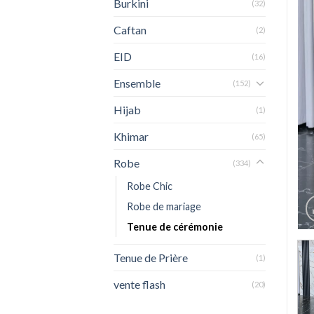
Burkini
(32)
Caftan
(2)
EID
(16)
Ensemble
(152)
Hijab
(1)
Khimar
(65)
Robe
(334)
Robe Chic
Robe de mariage
Tenue de cérémonie
Tenue de Prière
(1)
vente flash
(20)