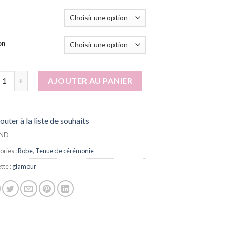
on
ité de Salima noir
AJOUTER AU PANIER
outer à la liste de souhaits
ND
ories :
Robe
,
Tenue de cérémonie
tte :
glamour