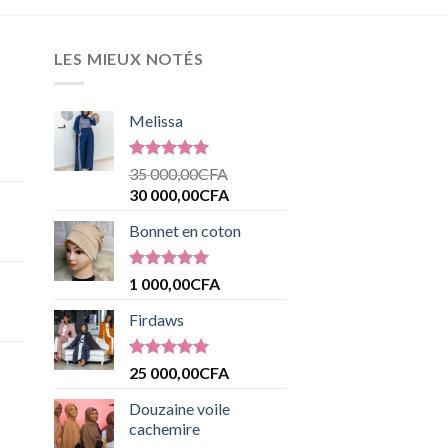
LES MIEUX NOTÉS
Melissa
Note
5.00
35 000,00
CFA
sur 5
30 000,00
CFA
Bonnet en coton
Note
5.00
1 000,00
CFA
sur 5
Firdaws
Note
5.00
25 000,00
CFA
sur 5
Douzaine voile
cachemire