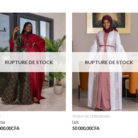
Ajouter
Ajout
à la liste
à la li
de
de
souhaits
souhai
RUPTURE DE STOCK
RUPTURE DE STOCK
E
TENUE DE CÉRÉMONIE
ma
Isis
000,00
CFA
50 000,00
CFA