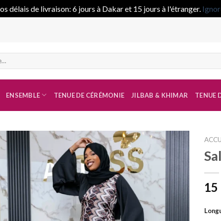
s délais de livraison: 6 jours à Dakar et 15 jours à l'étranger.
Ignor
ENSEMBLE
TENUE DE CÉRÉMONIE
JILBAB & KHIMAR
TENUE D
ACCU
Sa
Ajouter
à la liste
15
de
souhaits
Longu