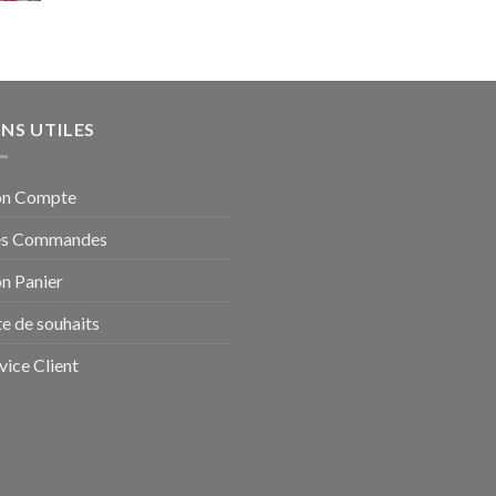
ENS UTILES
n Compte
s Commandes
n Panier
te de souhaits
vice Client