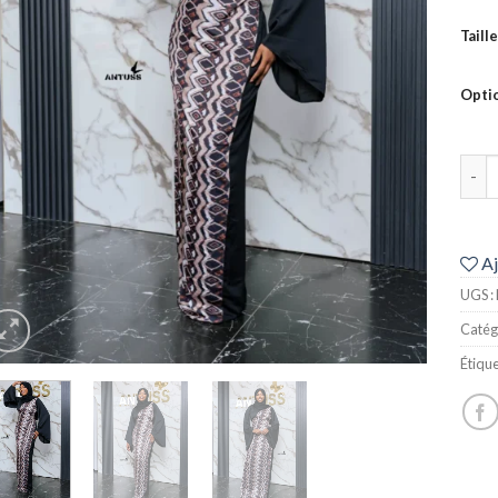
Taille
Opti
quant
Aj
UGS :
Catég
Étique