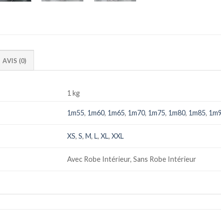
AVIS (0)
1 kg
1m55
,
1m60
,
1m65
,
1m70
,
1m75
,
1m80
,
1m85
,
1m
XS
,
S
,
M
,
L
,
XL
,
XXL
Avec Robe Intérieur, Sans Robe Intérieur