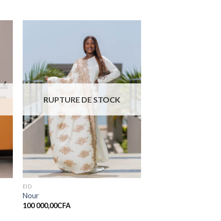
er
Ajouter
ste
à la liste
de
ts
souhaits
RUPTURE DE STOCK
EID
Nour
100 000,00
CFA