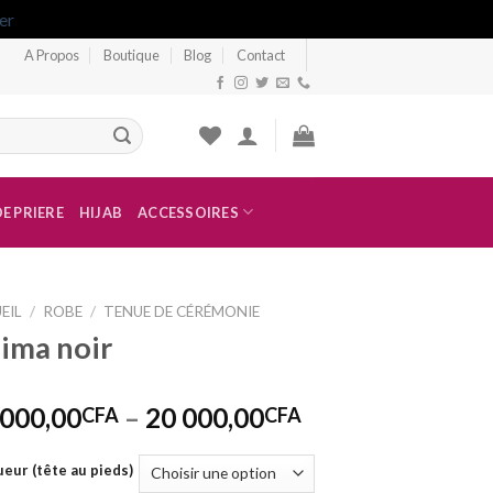
er
A Propos
Boutique
Blog
Contact
E PRIERE
HIJAB
ACCESSOIRES
EIL
/
ROBE
/
TENUE DE CÉRÉMONIE
lima noir
 000,00
–
20 000,00
CFA
CFA
eur (tête au pieds)