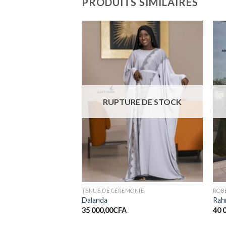
PRODUITS SIMILAIRES
Ajouter
Ajouter
à la liste
à la liste
de
de
souhaits
souhaits
RE DE STOCK
RUPTURE DE STOCK
ONIE
TENUE DE CÉRÉMONIE
ROB
Dalanda
Rah
35 000,00
CFA
40 