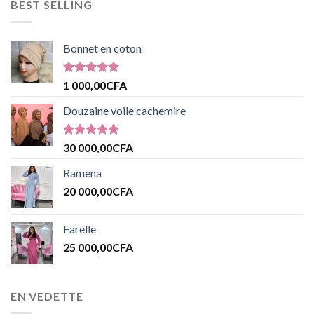
BEST SELLING
Bonnet en coton
Note
5.00
1 000,00
CFA
sur 5
Douzaine voile cachemire
Note
5.00
30 000,00
CFA
sur 5
Ramena
20 000,00
CFA
Farelle
25 000,00
CFA
EN VEDETTE