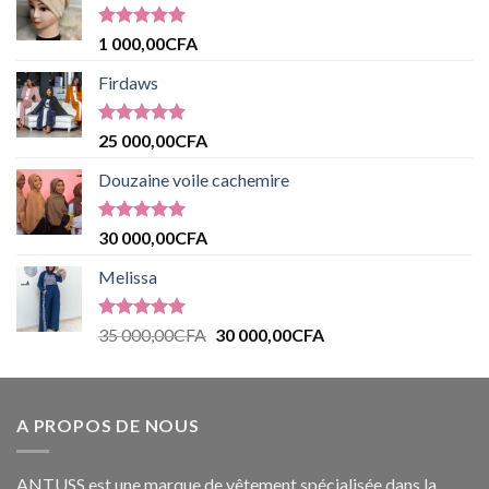
Note
5.00
1 000,00
CFA
sur 5
Firdaws
Note
5.00
25 000,00
CFA
sur 5
Douzaine voile cachemire
Note
5.00
30 000,00
CFA
sur 5
Melissa
Note
5.00
35 000,00
CFA
30 000,00
CFA
sur 5
A PROPOS DE NOUS
ANTUSS est une marque de vêtement spécialisée dans la