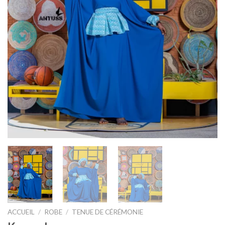
ACCUEIL
/
ROBE
/
TENUE DE CÉRÉMONIE