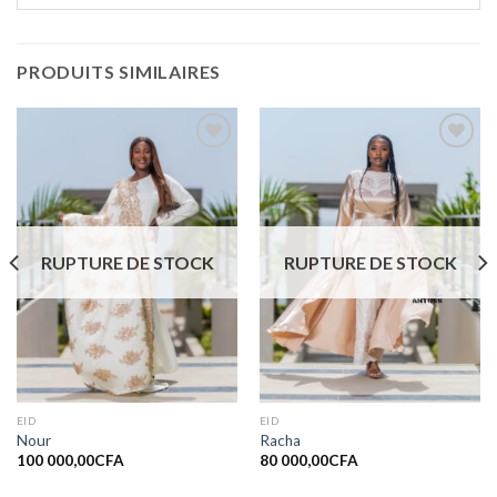
PRODUITS SIMILAIRES
Ajouter
Ajouter
à la liste
à la liste
de
de
souhaits
souhaits
RUPTURE DE STOCK
RUPTURE DE STOCK
EID
EID
Nour
Racha
100 000,00
CFA
80 000,00
CFA