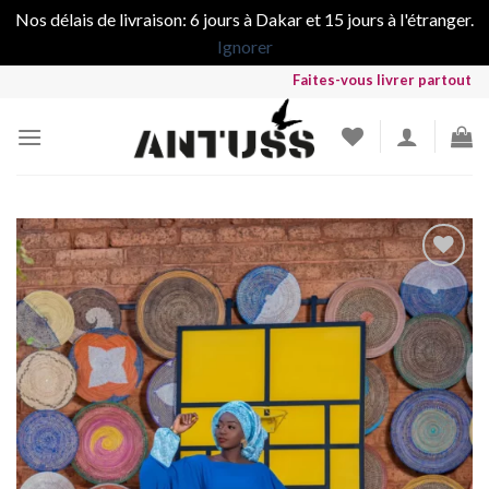
Nos délais de livraison: 6 jours à Dakar et 15 jours à l'étranger.
Ignorer
Skip
Faites-vous livrer partout dans le
to
content
Ajouter
à la liste
de
souhaits