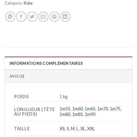
Catégorie :
Robe
INFORMATIONS COMPLÉMENTAIRES
AVIS (0)
POIDS
1 kg
1m55
,
1m60
,
1m65
,
1m70
,
1m75
,
LONGUEUR (TÊTE
AU PIEDS)
1m80
,
1m85
,
1m90
TAILLE
XS
,
S
,
M
,
L
,
XL
,
XXL