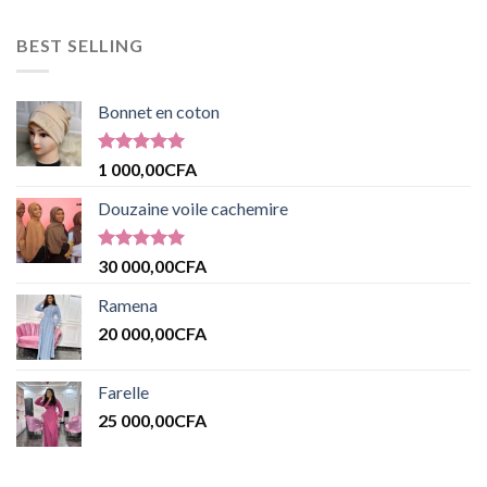
BEST SELLING
Bonnet en coton
Note
5.00
1 000,00
CFA
sur 5
Douzaine voile cachemire
Note
5.00
30 000,00
CFA
sur 5
Ramena
20 000,00
CFA
Farelle
25 000,00
CFA