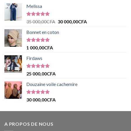
Melissa
Note
5.00
35 000,00
CFA
30 000,00
CFA
sur 5
Bonnet en coton
Note
5.00
1 000,00
CFA
sur 5
Firdaws
Note
5.00
25 000,00
CFA
sur 5
Douzaine voile cachemire
Note
5.00
30 000,00
CFA
sur 5
A PROPOS DE NOUS