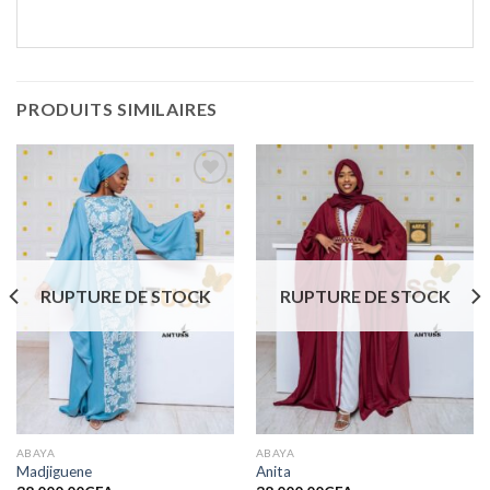
PRODUITS SIMILAIRES
Ajouter
Ajouter
à la liste
à la liste
de
de
souhaits
souhaits
RUPTURE DE STOCK
RUPTURE DE STOCK
ABAYA
ABAYA
Madjiguene
Anita