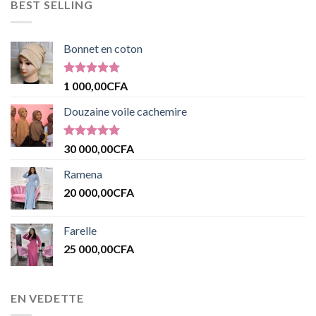
BEST SELLING
Bonnet en coton
Note
5.00
1 000,00
CFA
sur 5
Douzaine voile cachemire
Note
5.00
30 000,00
CFA
sur 5
Ramena
20 000,00
CFA
Farelle
25 000,00
CFA
EN VEDETTE