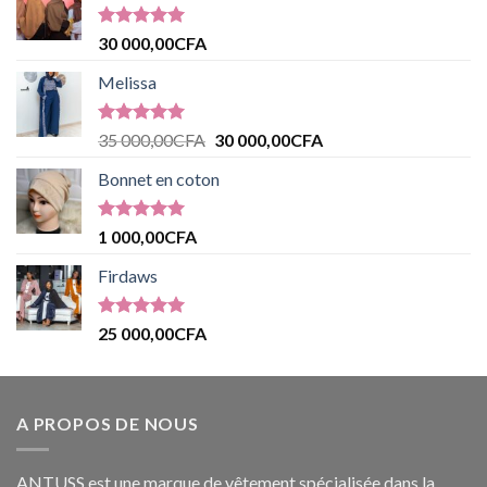
Note
5.00
30 000,00
CFA
sur 5
Melissa
Note
5.00
35 000,00
CFA
30 000,00
CFA
sur 5
Bonnet en coton
Note
5.00
1 000,00
CFA
sur 5
Firdaws
Note
5.00
25 000,00
CFA
sur 5
A PROPOS DE NOUS
ANTUSS est une marque de vêtement spécialisée dans la