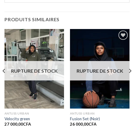
PRODUITS SIMILAIRES
Ajouter
Ajouter
à la liste
à la liste
de
de
souhaits
souhaits
RUPTURE DE STOCK
RUPTURE DE STOCK
ANTUSS URBAN
ANTUSS URBAN
Velocity green
Fusion Set (Noir)
27 000,00
CFA
26 000,00
CFA