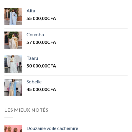
Aita
55 000,00
CFA
Coumba
57 000,00
CFA
Taaru
50 000,00
CFA
Sobelle
45 000,00
CFA
LES MIEUX NOTÉS
Douzaine voile cachemire