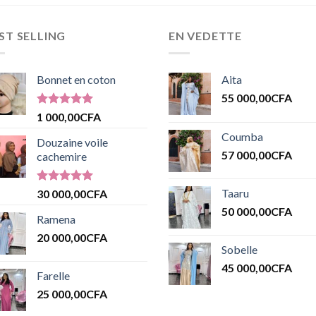
ST SELLING
EN VEDETTE
Bonnet en coton
Aita
55 000,00
CFA
Note
5.00
1 000,00
CFA
sur 5
Coumba
Douzaine voile
57 000,00
CFA
cachemire
Note
5.00
Taaru
30 000,00
CFA
sur 5
50 000,00
CFA
Ramena
20 000,00
CFA
Sobelle
45 000,00
CFA
Farelle
25 000,00
CFA