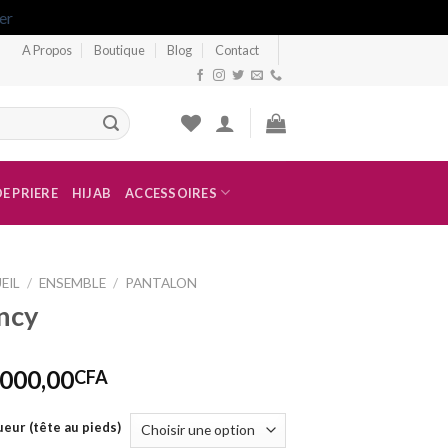
er
A Propos
Boutique
Blog
Contact
E PRIERE
HIJAB
ACCESSOIRES
EIL
/
ENSEMBLE
/
PANTALON
ncy
 000,00
CFA
eur (tête au pieds)