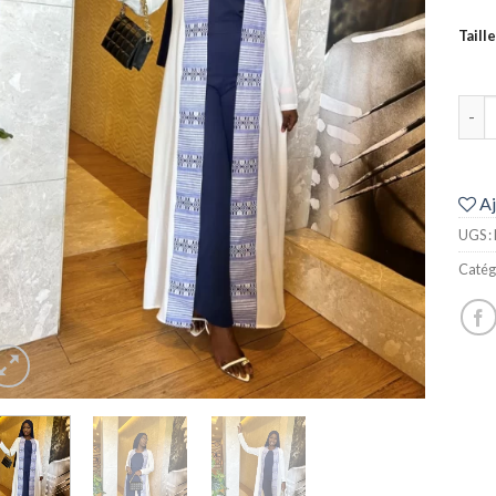
Taille
quan
Aj
UGS :
Catég