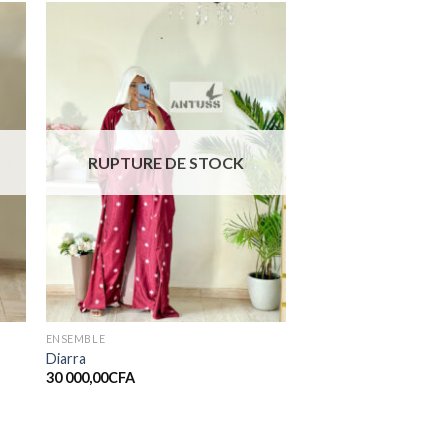
er
Ajouter
ste
à la liste
de
ts
souhaits
RUPTURE DE STOCK
ENSEMBLE
Diarra
30 000,00
CFA