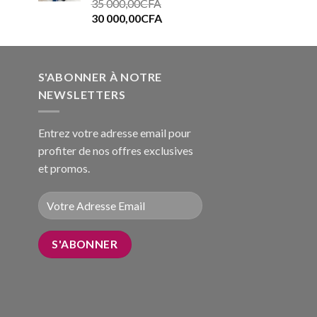
Note
5.00
35 000,00
CFA
sur 5
30 000,00
CFA
S'ABONNER À NOTRE
NEWSLETTERS
Entrez votre adresse email pour
profiter de nos offres exclusives
et promos.