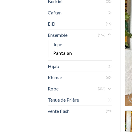
Burkini
(32)
Caftan
(2)
EID
(16)
Ensemble
(152)
Jupe
Pantalon
Hijab
(1)
Khimar
(65)
Robe
(334)
Tenue de Prière
(1)
vente flash
(20)