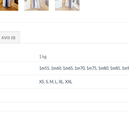
AVIS (0)
1 kg
1m55
,
1m60
,
1m65
,
1m70
,
1m75
,
1m80
,
1m85
,
1m
XS
,
S
,
M
,
L
,
XL
,
XXL