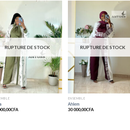
Ajouter
Ajout
à la liste
à la li
de
de
souhaits
souhai
RUPTURE DE STOCK
RUPTURE DE STOCK
EMBLE
ENSEMBLE
a
Ahlem
000,00
CFA
30 000,00
CFA