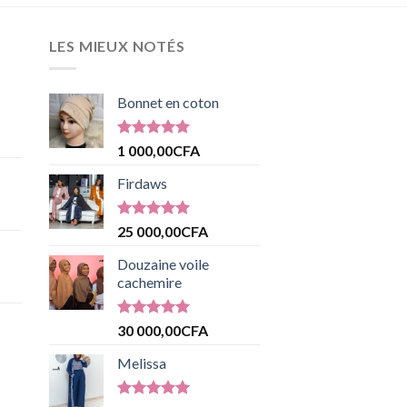
LES MIEUX NOTÉS
Bonnet en coton
Note
5.00
1 000,00
CFA
sur 5
Firdaws
Note
5.00
25 000,00
CFA
sur 5
Douzaine voile
cachemire
Note
5.00
30 000,00
CFA
sur 5
Melissa