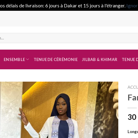
s délais de livraison: 6 jours à Dakar et 15 jours à l'étranger.
Ignor
ENSEMBLE
TENUE DE CÉRÉMONIE
JILBAB & KHIMAR
TENUE D
ACCU
Fa
Ajouter
à la liste
30
de
souhaits
Longu