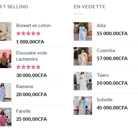
ST SELLING
EN VEDETTE
Bonnet en coton
Aita
55 000,00
CFA
Note
5.00
1 000,00
CFA
sur 5
Coumba
Douzaine voile
57 000,00
CFA
cachemire
Note
5.00
Taaru
30 000,00
CFA
sur 5
50 000,00
CFA
Ramena
20 000,00
CFA
Sobelle
45 000,00
CFA
Farelle
25 000,00
CFA