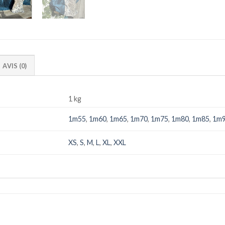
AVIS (0)
1 kg
1m55
,
1m60
,
1m65
,
1m70
,
1m75
,
1m80
,
1m85
,
1m
XS
,
S
,
M
,
L
,
XL
,
XXL