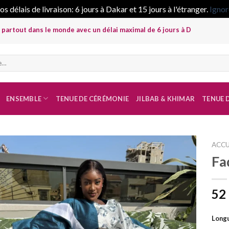
s délais de livraison: 6 jours à Dakar et 15 jours à l'étranger.
Ignor
dans le monde avec un délai maximal de 6 jours à Dakar et 15 jours à l'é
ENSEMBLE
TENUE DE CÉRÉMONIE
JILBAB & KHIMAR
TENUE D
ACCU
Fa
Ajouter
à la liste
52
de
souhaits
Longu