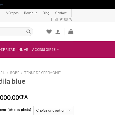
er
A Propos
Boutique
Blog
Contact
tranger
E PRIERE
HIJAB
ACCESSOIRES
EIL
/
ROBE
/
TENUE DE CÉRÉMONIE
dila blue
 000,00
CFA
eur (tête au pieds)