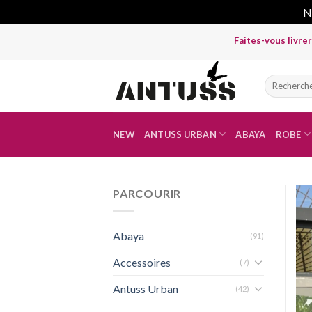
No
Skip
Faites-vous livrer partout 
to
content
Recherche
pour :
NEW
ANTUSS URBAN
ABAYA
ROBE
PARCOURIR
Abaya
(91)
Accessoires
(7)
Antuss Urban
(42)