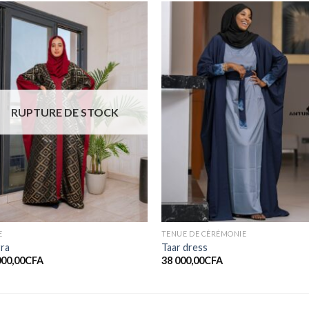
Ajouter
Ajout
à la liste
à la li
de
de
souhaits
souhai
RUPTURE DE STOCK
E
TENUE DE CÉRÉMONIE
rra
Taar dress
000,00
CFA
38 000,00
CFA