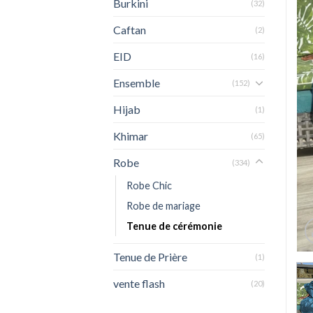
Burkini
(32)
Caftan
(2)
EID
(16)
Ensemble
(152)
Hijab
(1)
Khimar
(65)
Robe
(334)
Robe Chic
Robe de mariage
Tenue de cérémonie
Tenue de Prière
(1)
vente flash
(20)