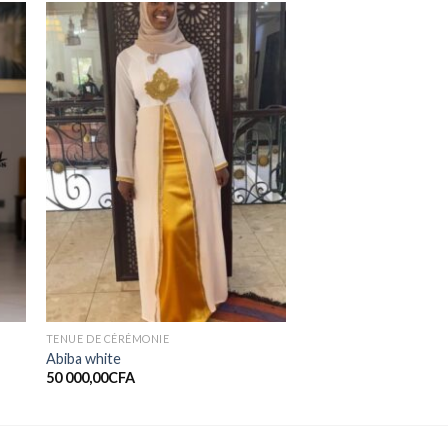
er
Ajouter
ste
à la liste
de
ts
souhaits
TENUE DE CÉRÉMONIE
Abiba white
50 000,00
CFA