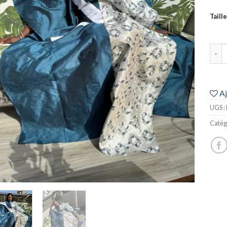
Taille
quant
Aj
UGS :
Catég