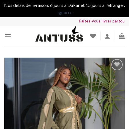
Nos délais de livraison: 6 jours à Dakar et 15 jours à l'étranger.
Ignorer
Skip
Faites-vous livrer partout dans le
to
content
Ajouter
à la liste
de
souhaits