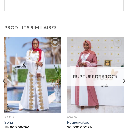
PRODUITS SIMILAIRES
Ajouter
Ajouter
à la liste
à la liste
de
de
souhaits
souhaits
RUPTURE DE STOCK
ABAYA
ABAYA
Sofia
Rouguiyatou
35 000,00
CFA
30 000,00
CFA