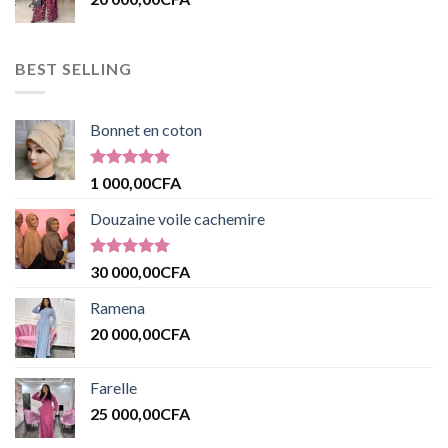
BEST SELLING
Bonnet en coton
Note
5.00
1 000,00
CFA
sur 5
Douzaine voile cachemire
Note
5.00
30 000,00
CFA
sur 5
Ramena
20 000,00
CFA
Farelle
25 000,00
CFA