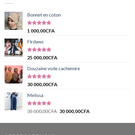
Bonnet en coton
Note
5.00
1 000,00
CFA
sur 5
Firdaws
Note
5.00
25 000,00
CFA
sur 5
Douzaine voile cachemire
Note
5.00
30 000,00
CFA
sur 5
Melissa
Note
5.00
35 000,00
CFA
30 000,00
CFA
sur 5