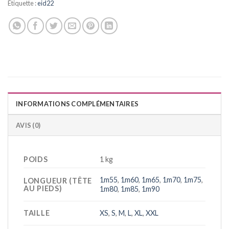
Étiquette :
eid22
INFORMATIONS COMPLÉMENTAIRES
AVIS (0)
POIDS
1 kg
1m55
,
1m60
,
1m65
,
1m70
,
1m75
,
LONGUEUR (TÊTE
AU PIEDS)
1m80
,
1m85
,
1m90
TAILLE
XS
,
S
,
M
,
L
,
XL
,
XXL