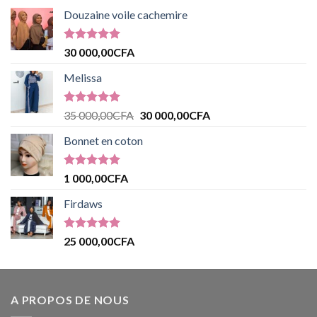
Douzaine voile cachemire
Note
5.00
30 000,00
CFA
sur 5
Melissa
Note
5.00
35 000,00
CFA
30 000,00
CFA
sur 5
Bonnet en coton
Note
5.00
1 000,00
CFA
sur 5
Firdaws
Note
5.00
25 000,00
CFA
sur 5
A PROPOS DE NOUS