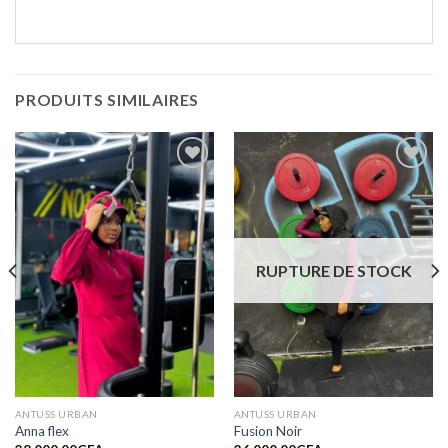
PRODUITS SIMILAIRES
Ajouter
Ajouter
à la liste
à la liste
de
de
souhaits
souhaits
RUPTURE DE STOCK
ANTUSS URBAN
ANTUSS URBAN
Anna flex
Fusion Noir