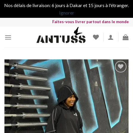
Nos délais de livraison: 6 jours à Dakar et 15 jours à l'étranger.
Ignorer
Skip
Faites-vous livrer partout dans le monde avec un d
to
content
Ajouter
à la liste
de
souhaits