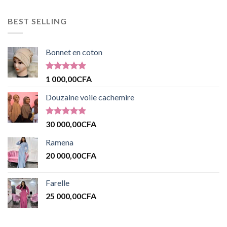
BEST SELLING
Bonnet en coton
Note
5.00
1 000,00
CFA
sur 5
Douzaine voile cachemire
Note
5.00
30 000,00
CFA
sur 5
Ramena
20 000,00
CFA
Farelle
25 000,00
CFA