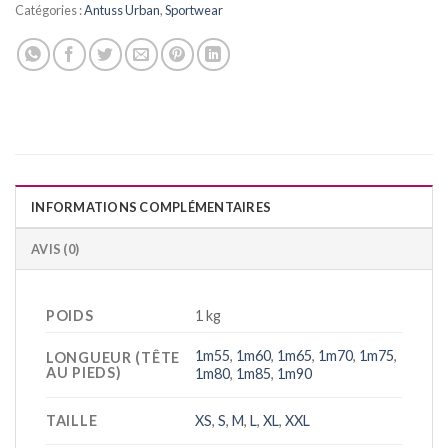
Catégories :
Antuss Urban
,
Sportwear
INFORMATIONS COMPLÉMENTAIRES
AVIS (0)
POIDS
1 kg
1m55
,
1m60
,
1m65
,
1m70
,
1m75
,
LONGUEUR (TÊTE
AU PIEDS)
1m80
,
1m85
,
1m90
TAILLE
XS
,
S
,
M
,
L
,
XL
,
XXL