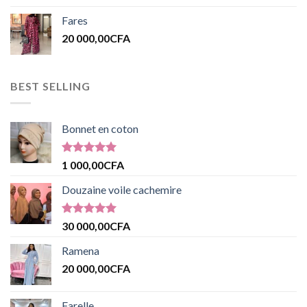
Fares
20 000,00
CFA
BEST SELLING
Bonnet en coton
Note
5.00
1 000,00
CFA
sur 5
Douzaine voile cachemire
Note
5.00
30 000,00
CFA
sur 5
Ramena
20 000,00
CFA
Farelle