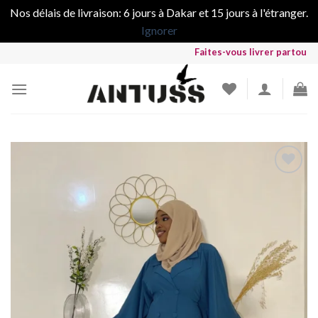
Nos délais de livraison: 6 jours à Dakar et 15 jours à l'étranger.
Ignorer
Skip
Faites-vous livrer partout dans le
to
content
Ajouter
à la liste
de
souhaits