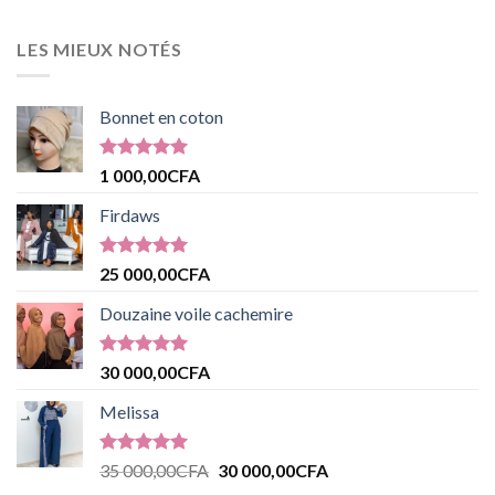
LES MIEUX NOTÉS
Bonnet en coton
Note
5.00
1 000,00
CFA
sur 5
Firdaws
Note
5.00
25 000,00
CFA
sur 5
Douzaine voile cachemire
Note
5.00
30 000,00
CFA
sur 5
Melissa
Note
5.00
35 000,00
CFA
30 000,00
CFA
sur 5