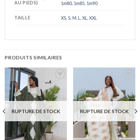
AU PIEDS)
1m80
,
1m85
,
1m90
TAILLE
XS
,
S
,
M
,
L
,
XL
,
XXL
PRODUITS SIMILAIRES
Ajouter
Ajouter
à la liste
à la liste
de
de
souhaits
souhaits
RUPTURE DE STOCK
RUPTURE DE STOCK