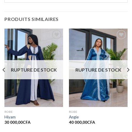
PRODUITS SIMILAIRES
Ajouter
Ajouter
à la liste
à la liste
de
de
souhaits
souhaits
RUPTURE DE STOCK
RUPTURE DE STOCK
ROBE
ROBE
Hiyam
Angie
30 000,00
CFA
40 000,00
CFA