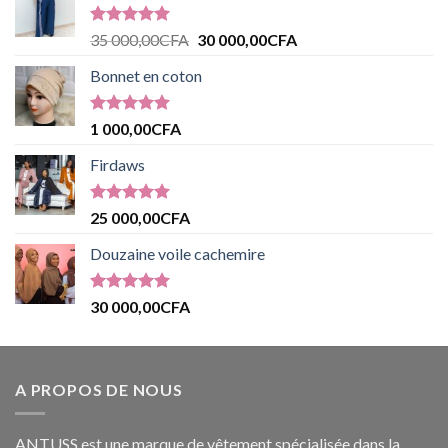
Note
5.00
35 000,00
CFA
30 000,00
CFA
sur 5
Bonnet en coton
Note
5.00
1 000,00
CFA
sur 5
Firdaws
Note
5.00
25 000,00
CFA
sur 5
Douzaine voile cachemire
Note
5.00
30 000,00
CFA
sur 5
A PROPOS DE NOUS
ANTUSS est une marque de vêtement spécialisée dans la