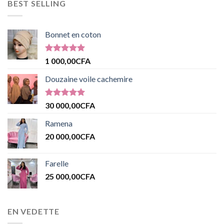
BEST SELLING
Bonnet en coton
Note
5.00
1 000,00
CFA
sur 5
Douzaine voile cachemire
Note
5.00
30 000,00
CFA
sur 5
Ramena
20 000,00
CFA
Farelle
25 000,00
CFA
EN VEDETTE